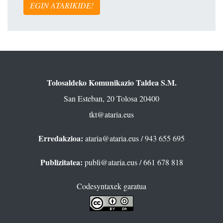
EGIN ATARIKIDE!
Tolosaldeko Komunikazio Taldea S.M.
San Esteban, 20 Tolosa 20400
tkt@ataria.eus
Erredakzioa:
ataria@ataria.eus
/ 943 655 695
Publizitatea:
publi@ataria.eus
/ 661 678 818
Codesyntaxek garatua