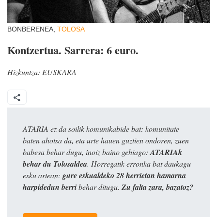
BONBERENEA,
TOLOSA
Kontzertua. Sarrera: 6 euro.
Hizkuntza:
EUSKARA
ATARIA ez da soilik komunikabide bat: komunitate
baten ahotsa da, eta urte hauen guztien ondoren, zuen
babesa behar dugu, inoiz baino gehiago:
ATARIAk
behar du Tolosaldea
. Horregatik erronka bat daukagu
esku artean:
gure eskualdeko 28 herrietan hamarna
harpidedun berri
behar ditugu.
Zu falta zara, bazatoz?