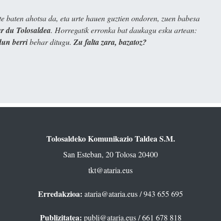
e baten ahotsa da, eta urte hauen guztien ondoren, zuen babesa
 du Tolosaldea
. Horregatik erronka bat daukagu esku artean:
dun berri
behar ditugu.
Zu falta zara, bazatoz?
Tolosaldeko Komunikazio Taldea S.M.
San Esteban, 20 Tolosa 20400
tkt@ataria.eus
Erredakzioa:
ataria@ataria.eus
/ 943 655 695
Publizitatea:
publi@ataria.eus
/ 661 678 818