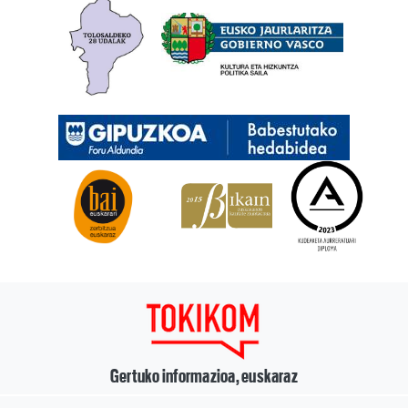
Gertuko informazioa, euskaraz