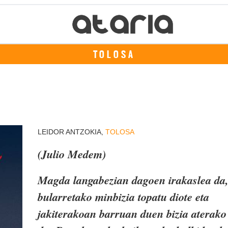
TOLOSA
LEIDOR ANTZOKIA,
TOLOSA
(Julio Medem)
Magda langabezian dagoen irakaslea da
bularretako minbizia topatu diote eta
jakiterakoan barruan duen bizia aterako