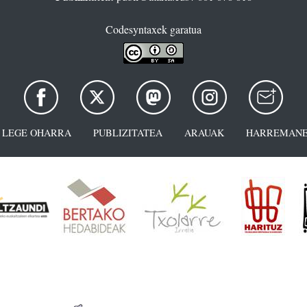
Codesyntaxek garatua
LEGE OHARRA
PUBLIZITATEA
ARAUAK
HARREMANE