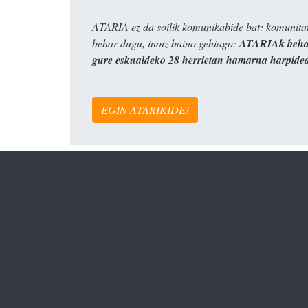
ATARIA ez da soilik komunikabide bat: komunitat
behar dugu, inoiz baino gehiago:
ATARIAk behar
gure eskualdeko 28 herrietan hamarna harpide
EGIN ATARIKIDE!