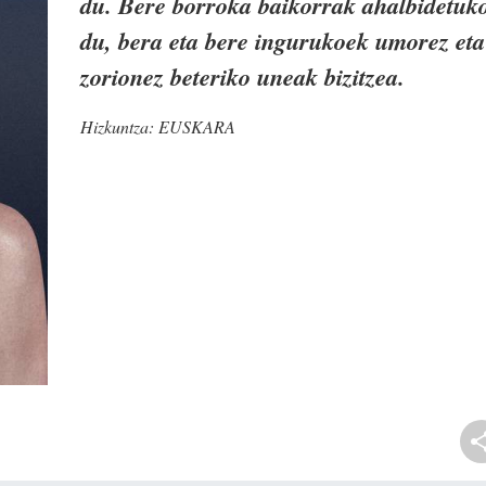
du. Bere borroka baikorrak ahalbidetuk
du, bera eta bere ingurukoek umorez eta
zorionez beteriko uneak bizitzea.
Hizkuntza:
EUSKARA