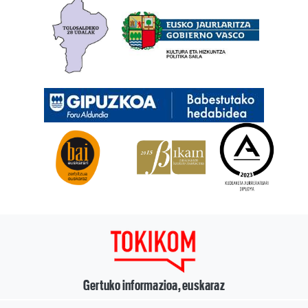
Gertuko informazioa, euskaraz