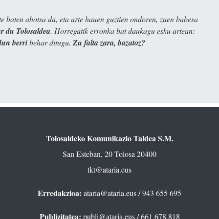
e baten ahotsa da, eta urte hauen guztien ondoren, zuen babesa
 du Tolosaldea
. Horregatik erronka bat daukagu esku artean:
dun berri
behar ditugu.
Zu falta zara, bazatoz?
Tolosaldeko Komunikazio Taldea S.M.
San Esteban, 20 Tolosa 20400
tkt@ataria.eus
Erredakzioa:
ataria@ataria.eus
/ 943 655 695
Publizitatea:
publi@ataria.eus
/ 661 678 818