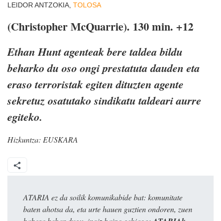
LEIDOR ANTZOKIA,
TOLOSA
(Christopher McQuarrie). 130 min. +12
Ethan Hunt agenteak bere taldea bildu
beharko du oso ongi prestatuta dauden eta
eraso terroristak egiten dituzten agente
sekretuz osatutako sindikatu taldeari aurre
egiteko.
Hizkuntza:
EUSKARA
ATARIA ez da soilik komunikabide bat: komunitate
baten ahotsa da, eta urte hauen guztien ondoren, zuen
babesa behar dugu, inoiz baino gehiago:
ATARIAk