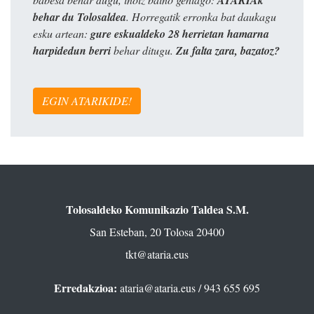
behar du Tolosaldea
. Horregatik erronka bat daukagu
esku artean:
gure eskualdeko 28 herrietan hamarna
harpidedun berri
behar ditugu.
Zu falta zara, bazatoz?
EGIN ATARIKIDE!
Tolosaldeko Komunikazio Taldea S.M.
San Esteban, 20 Tolosa 20400
tkt@ataria.eus
Erredakzioa:
ataria@ataria.eus
/ 943 655 695