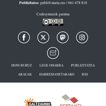
Publizitatea:
publi@ataria.eus
/ 661 678 818
Codesyntaxek garatua
HONI BURUZ
LEGE OHARRA
PUBLIZITATEA
ARAUAK
HARREMANETARAKO
RSS