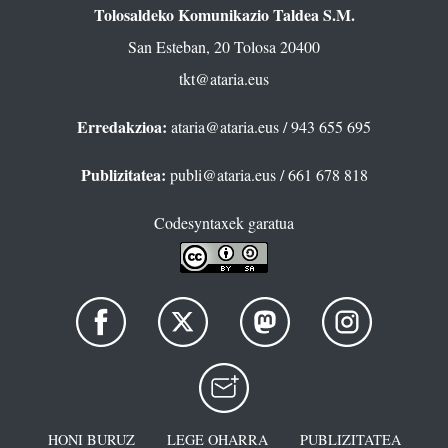
Tolosaldeko Komunikazio Taldea S.M.
San Esteban, 20 Tolosa 20400
tkt@ataria.eus
Erredakzioa:
ataria@ataria.eus
/ 943 655 695
Publizitatea:
publi@ataria.eus
/ 661 678 818
Codesyntaxek garatua
HONI BURUZ
LEGE OHARRA
PUBLIZITATEA