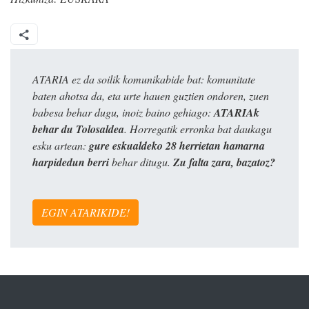
ATARIA ez da soilik komunikabide bat: komunitate
baten ahotsa da, eta urte hauen guztien ondoren, zuen
babesa behar dugu, inoiz baino gehiago:
ATARIAk
behar du Tolosaldea
. Horregatik erronka bat daukagu
esku artean:
gure eskualdeko 28 herrietan hamarna
harpidedun berri
behar ditugu.
Zu falta zara, bazatoz?
EGIN ATARIKIDE!