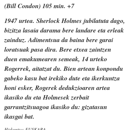
(Bill Condon) 105 min. +7
1947 urtea. Sherlock Holmes jubilatuta dago,
bizitza lasaia darama bere landare eta erleak
zainduz. Adimentsua da baina bere garai
loratsuak pasa dira. Bere etxea zaintzen
duen emakumearen semeak, 14 urteko
Rogerrek, aitatzat du. Bien artean konpondu
gabeko kasu bat irekiko dute eta ikerkuntza
honi esker, Rogerek dedukzioaren artea
ikasiko du eta Holmesek zerbait
garrantzitsuagoa ikasiko du: gizatasun
ikasgai bat.
Hizkuntza:
EUSKARA