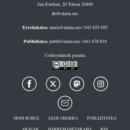
San Esteban, 20 Tolosa 20400
tkt@ataria.eus
Erredakzioa:
ataria@ataria.eus
/ 943 655 695
Publizitatea:
publi@ataria.eus
/ 661 678 818
Codesyntaxek garatua
HONI BURUZ
LEGE OHARRA
PUBLIZITATEA
ARAUAK
HARREMANETARAKO
RSS