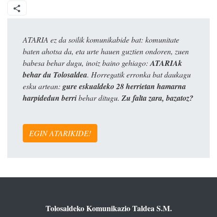
ATARIA ez da soilik komunikabide bat: komunitate
baten ahotsa da, eta urte hauen guztien ondoren, zuen
babesa behar dugu, inoiz baino gehiago:
ATARIAk
behar du Tolosaldea
. Horregatik erronka bat daukagu
esku artean:
gure eskualdeko 28 herrietan hamarna
harpidedun berri
behar ditugu.
Zu falta zara, bazatoz?
EGIN ATARIKIDE!
Tolosaldeko Komunikazio Taldea S.M.