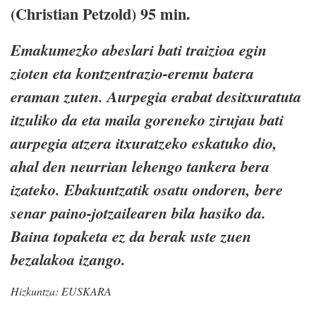
(Christian Petzold) 95 min.
Emakumezko abeslari bati traizioa egin
zioten eta kontzentrazio-eremu batera
eraman zuten. Aurpegia erabat desitxuratuta
itzuliko da eta maila goreneko zirujau bati
aurpegia atzera itxuratzeko eskatuko dio,
ahal den neurrian lehengo tankera bera
izateko. Ebakuntzatik osatu ondoren, bere
senar paino-jotzailearen bila hasiko da.
Baina topaketa ez da berak uste zuen
bezalakoa izango.
Hizkuntza:
EUSKARA