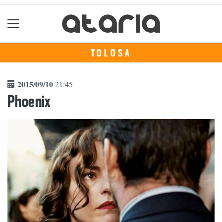
TOLOSA
2015/09/10
21:45
Phoenix