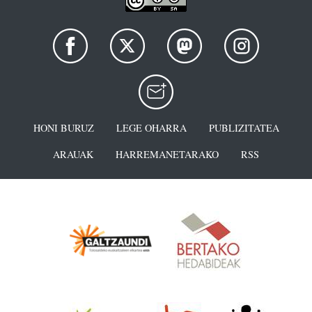
HONI BURUZ
LEGE OHARRA
PUBLIZITATEA
ARAUAK
HARREMANETARAKO
RSS