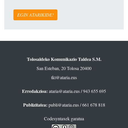
EGIN ATARIKIDE!
Tolosaldeko Komunikazio Taldea S.M.
San Esteban, 20 Tolosa 20400
tkt@ataria.eus
Erredakzioa:
ataria@ataria.eus
/ 943 655 695
Publizitatea:
publi@ataria.eus
/ 661 678 818
Codesyntaxek garatua