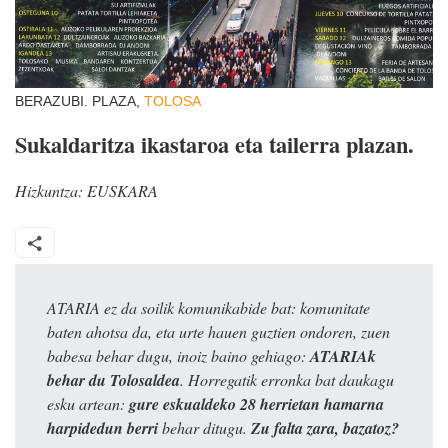
BERAZUBI. PLAZA,
TOLOSA
Sukaldaritza ikastaroa eta tailerra plazan.
Hizkuntza:
EUSKARA
ATARIA ez da soilik komunikabide bat: komunitate
baten ahotsa da, eta urte hauen guztien ondoren, zuen
babesa behar dugu, inoiz baino gehiago:
ATARIAk
behar du Tolosaldea
. Horregatik erronka bat daukagu
esku artean:
gure eskualdeko 28 herrietan hamarna
harpidedun berri
behar ditugu.
Zu falta zara, bazatoz?