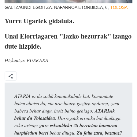
GALTZAUNDI EGOITZA. NAFARROA ETORBIDEA, 6,
TOLOSA
Yurre Ugartek gidatuta.
Unai Elorriagaren "Iazko hezurrak" izango
dute hizpide.
Hizkuntza:
EUSKARA
ATARIA ez da soilik komunikabide bat: komunitate
baten ahotsa da, eta urte hauen guztien ondoren, zuen
babesa behar dugu, inoiz baino gehiago:
ATARIAk
behar du Tolosaldea
. Horregatik erronka bat daukagu
esku artean:
gure eskualdeko 28 herrietan hamarna
harpidedun berri
behar ditugu.
Zu falta zara, bazatoz?