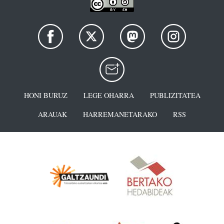
HONI BURUZ
LEGE OHARRA
PUBLIZITATEA
ARAUAK
HARREMANETARAKO
RSS