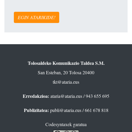
EGIN ATARIKIDE!
Tolosaldeko Komunikazio Taldea S.M.
San Esteban, 20 Tolosa 20400
tkt@ataria.eus
Erredakzioa:
ataria@ataria.eus
/ 943 655 695
Publizitatea:
publi@ataria.eus
/ 661 678 818
Codesyntaxek garatua