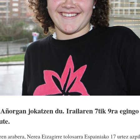
 Añorgan jokatzen du. Irailaren 7tik 9ra egingo
ute.
ren arabera, Nerea Eizagirre tolosarra Espainiako 17 urtez azpi