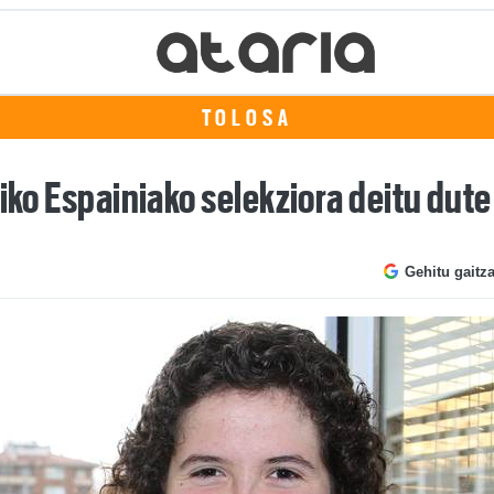
TOLOSA
piko Espainiako selekziora deitu dute
Gehitu gaitz