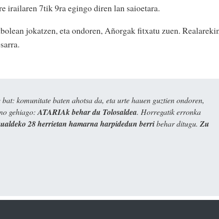
e irailaren 7tik 9ra egingo diren lan saioetara.
tbolean jokatzen, eta ondoren, Añorgak fitxatu zuen. Realareki
sarra.
bat: komunitate baten ahotsa da, eta urte hauen guztien ondoren,
ino gehiago:
ATARIAk behar du Tolosaldea
. Horregatik erronka
kualdeko 28 herrietan hamarna harpidedun berri
behar ditugu.
Zu