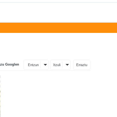
azu Googlen
Entzun
Itzuli
Erraztu