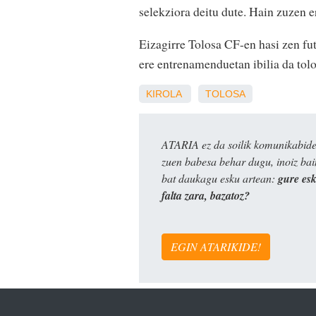
selekziora deitu dute. Hain zuzen er
Eizagirre Tolosa CF-en hasi zen fu
ere entrenamenduetan ibilia da tolo
KIROLA
TOLOSA
ATARIA ez da soilik komunikabide 
zuen babesa behar dugu, inoiz ba
bat daukagu esku artean:
gure es
falta zara, bazatoz?
EGIN ATARIKIDE!