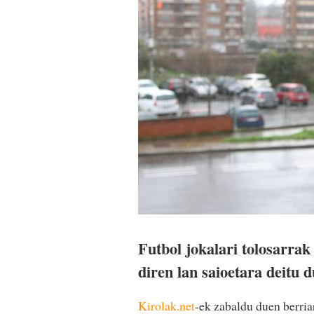
Futbol jokalari tolosarrak
diren lan saioetara deitu d
Kirolak.net
-ek zabaldu duen berria