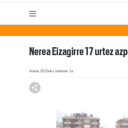
Nerea Eizagirre 17 urtez az
Ataria
2015eko irailaren 1a