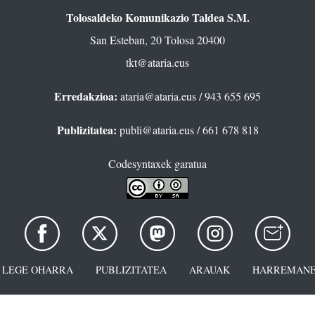
Tolosaldeko Komunikazio Taldea S.M.
San Esteban, 20 Tolosa 20400
tkt@ataria.eus
Erredakzioa:
ataria@ataria.eus
/ 943 655 695
Publizitatea:
publi@ataria.eus
/ 661 678 818
Codesyntaxek garatua
LEGE OHARRA
PUBLIZITATEA
ARAUAK
HARREMANE