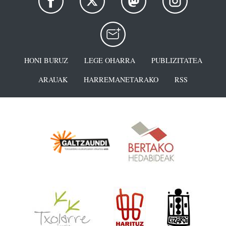
HONI BURUZ
LEGE OHARRA
PUBLIZITATEA
ARAUAK
HARREMANETARAKO
RSS