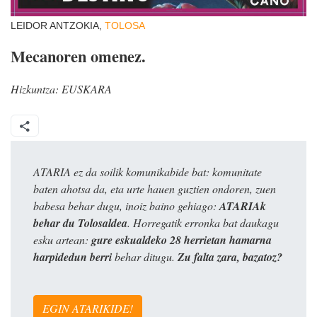
LEIDOR ANTZOKIA,
TOLOSA
Mecanoren omenez.
Hizkuntza:
EUSKARA
ATARIA ez da soilik komunikabide bat: komunitate
baten ahotsa da, eta urte hauen guztien ondoren, zuen
babesa behar dugu, inoiz baino gehiago:
ATARIAk
behar du Tolosaldea
. Horregatik erronka bat daukagu
esku artean:
gure eskualdeko 28 herrietan hamarna
harpidedun berri
behar ditugu.
Zu falta zara, bazatoz?
EGIN ATARIKIDE!