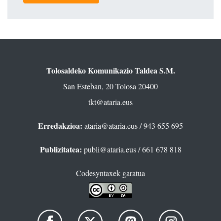
Tolosaldeko Komunikazio Taldea S.M.
San Esteban, 20 Tolosa 20400
tkt@ataria.eus
Erredakzioa:
ataria@ataria.eus
/ 943 655 695
Publizitatea:
publi@ataria.eus
/ 661 678 818
Codesyntaxek garatua