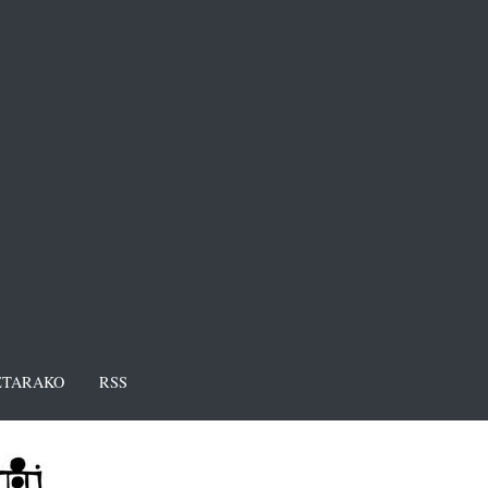
TARAKO
RSS