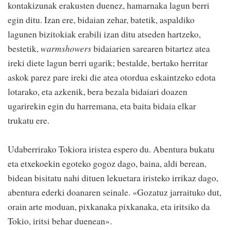
kontakizunak erakusten duenez, hamarnaka lagun berri
egin ditu. Izan ere, bidaian zehar, batetik, aspaldiko
lagunen bizitokiak erabili izan ditu atseden hartzeko,
bestetik,
warmshowers
bidaiarien sarearen bitartez atea
ireki diete lagun berri ugarik; bestalde, bertako herritar
askok parez pare ireki die atea otordua eskaintzeko edota
lotarako, eta azkenik, bera bezala bidaiari doazen
ugarirekin egin du harremana, eta baita bidaia elkar
trukatu ere.
Udaberrirako Tokiora iristea espero du. Abentura bukatu
eta etxekoekin egoteko gogoz dago, baina, aldi berean,
bidean bisitatu nahi dituen lekuetara iristeko irrikaz dago,
abentura ederki doanaren seinale. «Gozatuz jarraituko dut,
orain arte moduan, pixkanaka pixkanaka, eta iritsiko da
Tokio, iritsi behar duenean».