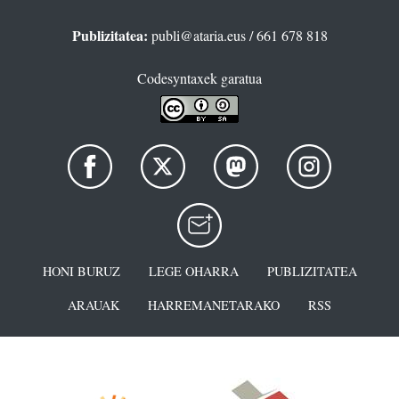
Publizitatea:
publi@ataria.eus
/ 661 678 818
Codesyntaxek garatua
HONI BURUZ
LEGE OHARRA
PUBLIZITATEA
ARAUAK
HARREMANETARAKO
RSS