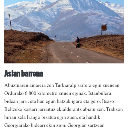
Asian barrena
Abuztuaren amaiera zen Turkiaralp sarrera egin zuenean.
Ordurako 6.800 kilometro zituen eginak. Istanbulera
bidean jarri, eta han egun batzuk igaro eta gero, Itsaso
Beltzeko kostari jarraituz ekialderantz abiatu zen. Trabzon
hirian zela Irango bisatua egin zuen, eta handik
Georgiarako bideari ekin zion. Georgian sartzean