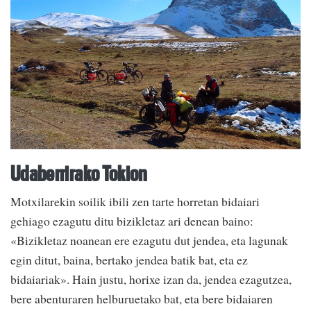
Udaberrirako Tokion
Motxilarekin soilik ibili zen tarte horretan bidaiari
gehiago ezagutu ditu bizikletaz ari denean baino:
«Bizikletaz noanean ere ezagutu dut jendea, eta lagunak
egin ditut, baina, bertako jendea batik bat, eta ez
bidaiariak». Hain justu, horixe izan da, jendea ezagutzea,
bere abenturaren helburuetako bat, eta bere bidaiaren