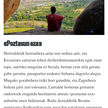
«Poztasun eza»
Herrialdetik herrialdera aritu zen ordura arte, eta
Kroaziara sartzean lehen desberdintasunarekin egin zuen
topo, aurreko mugetan ez bezala, bertan ezin zela geratu
gabe jarraitu, pasaportea erakutsi beharra dagoela alegia.
Mugako gorabehera txiki hori gainditu, eta Zagrebera
bidean jarri zen tolosarra. Lurralde horietan gerraren
ondorioek eraginda herritarren artean «poztasun eza»
nabaritu zuen bidaiariak. Bada, kostaldetik Bosnia
gurutzatuz Serbiarekin egin zuen bat uztailaren amaieran,