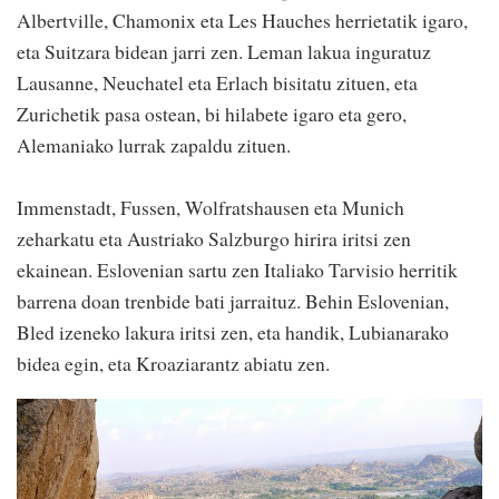
Albertville, Chamonix eta Les Hauches herrietatik igaro,
eta Suitzara bidean jarri zen. Leman lakua inguratuz
Lausanne, Neuchatel eta Erlach bisitatu zituen, eta
Zurichetik pasa ostean, bi hilabete igaro eta gero,
Alemaniako lurrak zapaldu zituen.
Immenstadt, Fussen, Wolfratshausen eta Munich
zeharkatu eta Austriako Salzburgo hirira iritsi zen
ekainean. Eslovenian sartu zen Italiako Tarvisio herritik
barrena doan trenbide bati jarraituz. Behin Eslovenian,
Bled izeneko lakura iritsi zen, eta handik, Lubianarako
bidea egin, eta Kroaziarantz abiatu zen.