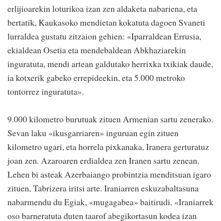
erlijioarekin loturikoa izan zen aldaketa nabariena, eta
bertatik, Kaukasoko mendietan kokatuta dagoen Svaneti
lurraldea gustatu zitzaion gehien: «Iparraldean Errusia,
ekialdean Osetia eta mendebaldean Abkhaziarekin
inguratuta, mendi artean galdutako herrixka txikiak daude,
ia kotxerik gabeko errepideekin, eta 5.000 metroko
tontorrez inguratuta».
9.000 kilometro burutuak zituen Armenian sartu zenerako.
Sevan laku «ikusgarriaren» inguruan egin zituen
kilometro ugari, eta horrela pixkanaka, Iranera gerturatuz
joan zen. Azaroaren erdialdea zen Iranen sartu zenean.
Lehen bi asteak Azerbaiango probintzia menditsuan igaro
zituen, Tabrizera iritsi arte. Iraniarren eskuzabaltasuna
nabarmendu du Egiak, «mugagabea» baitirudi. «Iraniarrek
oso barneratuta duten taarof abegikortasun kodea izan