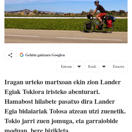
Gehitu gaitzazu Googlen
Entzun
Itzuli
Erraztu
Iragan urteko martxoan ekin zion Lander
Egiak Tokiora iristeko abenturari.
Hamabost hilabete pasatxo dira Lander
Egia bidaiariak Tolosa atzean utzi zuenetik.
Tokio jarri zuen jomuga, eta garraiobide
moduan, bere bizikleta.