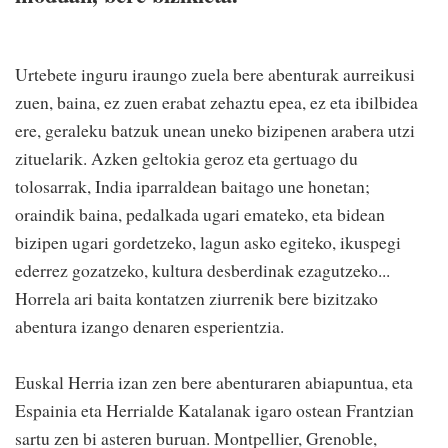
Urtebete inguru iraungo zuela bere abenturak aurreikusi
zuen, baina, ez zuen erabat zehaztu epea, ez eta ibilbidea
ere, geraleku batzuk unean uneko bizipenen arabera utzi
zituelarik. Azken geltokia geroz eta gertuago du
tolosarrak, India iparraldean baitago une honetan;
oraindik baina, pedalkada ugari emateko, eta bidean
bizipen ugari gordetzeko, lagun asko egiteko, ikuspegi
ederrez gozatzeko, kultura desberdinak ezagutzeko...
Horrela ari baita kontatzen ziurrenik bere bizitzako
abentura izango denaren esperientzia.
Euskal Herria izan zen bere abenturaren abiapuntua, eta
Espainia eta Herrialde Katalanak igaro ostean Frantzian
sartu zen bi asteren buruan. Montpellier, Grenoble,