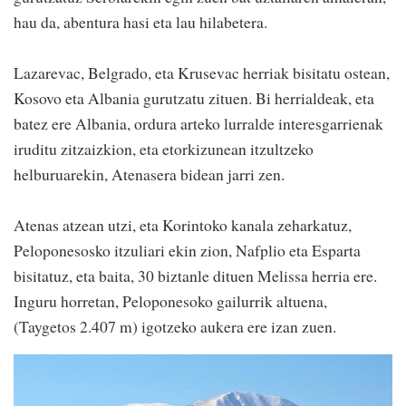
hau da, abentura hasi eta lau hilabetera.
Lazarevac, Belgrado, eta Krusevac herriak bisitatu ostean,
Kosovo eta Albania gurutzatu zituen. Bi herrialdeak, eta
batez ere Albania, ordura arteko lurralde interesgarrienak
iruditu zitzaizkion, eta etorkizunean itzultzeko
helburuarekin, Atenasera bidean jarri zen.
Atenas atzean utzi, eta Korintoko kanala zeharkatuz,
Peloponesosko itzuliari ekin zion, Nafplio eta Esparta
bisitatuz, eta baita, 30 biztanle dituen Melissa herria ere.
Inguru horretan, Peloponesoko gailurrik altuena,
(Taygetos 2.407 m) igotzeko aukera ere izan zuen.