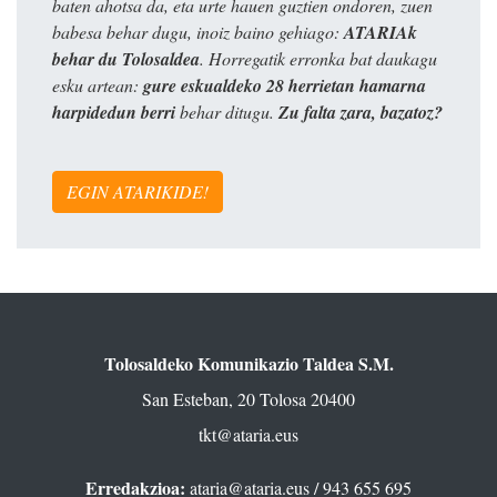
baten ahotsa da, eta urte hauen guztien ondoren, zuen
babesa behar dugu, inoiz baino gehiago:
ATARIAk
behar du Tolosaldea
. Horregatik erronka bat daukagu
esku artean:
gure eskualdeko 28 herrietan hamarna
harpidedun berri
behar ditugu.
Zu falta zara, bazatoz?
EGIN ATARIKIDE!
Tolosaldeko Komunikazio Taldea S.M.
San Esteban, 20 Tolosa 20400
tkt@ataria.eus
Erredakzioa:
ataria@ataria.eus
/ 943 655 695