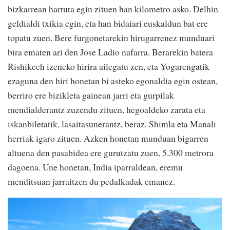
bizkarrean hartuta egin zituen han kilometro asko. Delhin
geldialdi txikia egin, eta han bidaiari euskaldun bat ere
topatu zuen. Bere furgonetarekin hirugarrenez munduari
bira ematen ari den Jose Ladio nafarra. Berarekin batera
Rishikech izeneko hirira ailegatu zen, eta Yogarengatik
ezaguna den hiri honetan bi asteko egonaldia egin ostean,
berriro ere bizikleta gainean jarri eta gurpilak
mendialderantz zuzendu zituen, hegoaldeko zarata eta
iskanbiletatik, lasaitasunerantz, beraz. Shimla eta Manali
herriak igaro zituen. Azken honetan munduan bigarren
altuena den pasabidea ere gurutzatu zuen, 5.300 metrora
dagoena. Une honetan, India iparraldean, eremu
menditsuan jarraitzen du pedalkadak emanez.