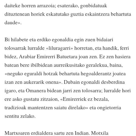
daiteke horren arrazoia; esaterako, gonbidatuak
dituztenean horiek eskatutako guztia eskaintzera behartuta
daude».
Bi hilabete eta erdiko egonaldia egin zuen bidaiari
tolosarrak lurralde «liluragarri» horretan, eta handik, ferri
bidez, Arabiar Emirerri Batuetara joan zen. Ez zen hasiera
batean bere ibilbidean aurreikusitako geralekua, baina,
«neguko eguraldi hotzak behartuta hegoalderantz joatea
izan zen aukerarik onena». Dubain egonaldi desberdina
igaro, eta Omanera bidean jarri zen tolosarra; lurralde hori
ere asko gustatu zitzaion, «Emirerriek ez bezala,
tradizioak mantentzen saiatu direlako» eta ongietorria
sentitu zelako.
Martxoaren erdialdera sartu zen Indian. Motxila