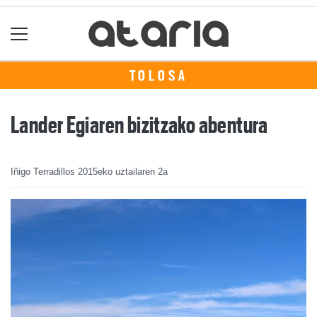
TOLOSA
Lander Egiaren bizitzako abentura
Iñigo Terradillos
2015eko uztailaren 2a