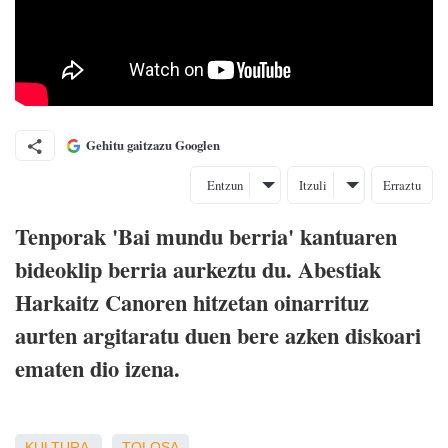
Gehitu gaitzazu Googlen
Entzun
Itzuli
Erraztu
Tenporak 'Bai mundu berria' kantuaren
bideoklip berria aurkeztu du. Abestiak
Harkaitz Canoren hitzetan oinarrituz
aurten argitaratu duen bere azken diskoari
ematen dio izena.
KULTURA
TOLOSA