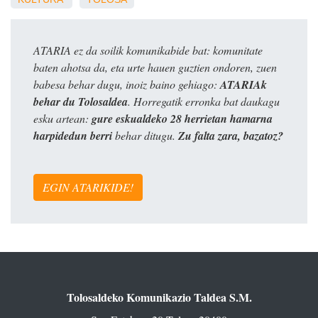
ATARIA ez da soilik komunikabide bat: komunitate
baten ahotsa da, eta urte hauen guztien ondoren, zuen
babesa behar dugu, inoiz baino gehiago:
ATARIAk
behar du Tolosaldea
. Horregatik erronka bat daukagu
esku artean:
gure eskualdeko 28 herrietan hamarna
harpidedun berri
behar ditugu.
Zu falta zara, bazatoz?
EGIN ATARIKIDE!
Tolosaldeko Komunikazio Taldea S.M.