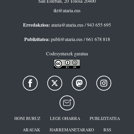
San Esteban, 20 Tolosa 20400
tkt@ataria.eus
Erredakzioa:
ataria@ataria.eus
/ 943 655 695
Publizitatea:
publi@ataria.eus
/ 661 678 818
Codesyntaxek garatua
HONI BURUZ
LEGE OHARRA
PUBLIZITATEA
ARAUAK
HARREMANETARAKO
RSS