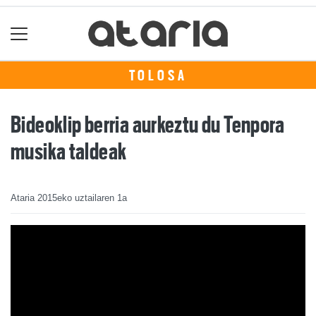
TOLOSA
Bideoklip berria aurkeztu du Tenpora
musika taldeak
Ataria
2015eko uztailaren 1a