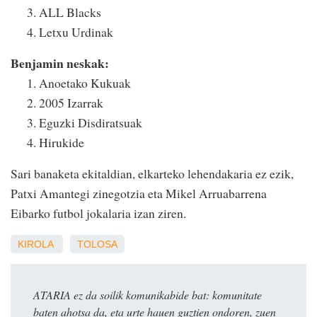
ALL Blacks
Letxu Urdinak
Benjamin neskak:
Anoetako Kukuak
2005 Izarrak
Eguzki Disdiratsuak
Hirukide
Sari banaketa ekitaldian, elkarteko lehendakaria ez ezik,
Patxi Amantegi zinegotzia eta Mikel Arruabarrena
Eibarko futbol jokalaria izan ziren.
KIROLA
TOLOSA
ATARIA ez da soilik komunikabide bat: komunitate
baten ahotsa da, eta urte hauen guztien ondoren, zuen