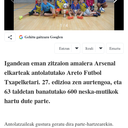
Gehitu gaitzazu Googlen
Entzun
Itzuli
Erraztu
Igandean eman zitzaion amaiera Arsenal
elkarteak antolatutako Areto Futbol
Txapelketari. 27. edizioa zen aurtengoa, eta
63 taldetan banatutako 600 neska-mutikok
hartu dute parte.
Antolatzaileak gustura geratu dira parte-hartzearekin.