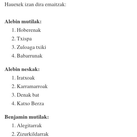
Hauexek izan dira emaitzak:
Alebin mutilak:
Hoberenak
Txispa
Zuloaga txiki
Babarrunak
Alebin neskak:
Iratxoak
Karramarroak
Denak bat
Katxo Berza
Benjamin mutilak:
Alegitarrak
Zizurkildarrak