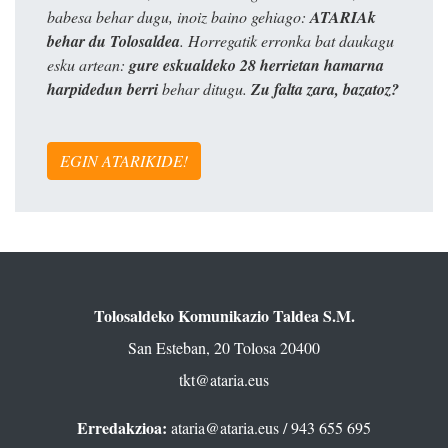
babesa behar dugu, inoiz baino gehiago:
ATARIAk
behar du Tolosaldea
. Horregatik erronka bat daukagu
esku artean:
gure eskualdeko 28 herrietan hamarna
harpidedun berri
behar ditugu.
Zu falta zara, bazatoz?
EGIN ATARIKIDE!
Tolosaldeko Komunikazio Taldea S.M.
San Esteban, 20 Tolosa 20400
tkt@ataria.eus
Erredakzioa:
ataria@ataria.eus
/ 943 655 695