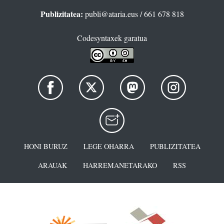
Publizitatea:
publi@ataria.eus
/ 661 678 818
Codesyntaxek garatua
HONI BURUZ
LEGE OHARRA
PUBLIZITATEA
ARAUAK
HARREMANETARAKO
RSS