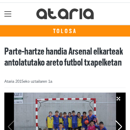
TOLOSA
Parte-hartze handia Arsenal elkarteak
antolatutako areto futbol txapelketan
Ataria
2015eko uztailaren 1a