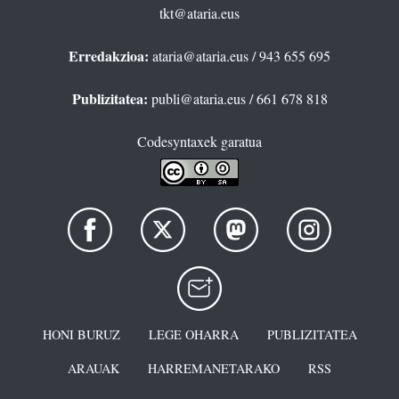
tkt@ataria.eus
Erredakzioa:
ataria@ataria.eus
/ 943 655 695
Publizitatea:
publi@ataria.eus
/ 661 678 818
Codesyntaxek garatua
HONI BURUZ
LEGE OHARRA
PUBLIZITATEA
ARAUAK
HARREMANETARAKO
RSS