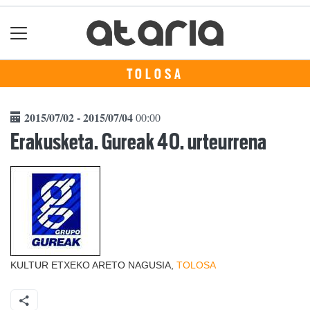
TOLOSA
2015/07/02 - 2015/07/04
00:00
Erakusketa. Gureak 40. urteurrena
KULTUR ETXEKO ARETO NAGUSIA,
TOLOSA