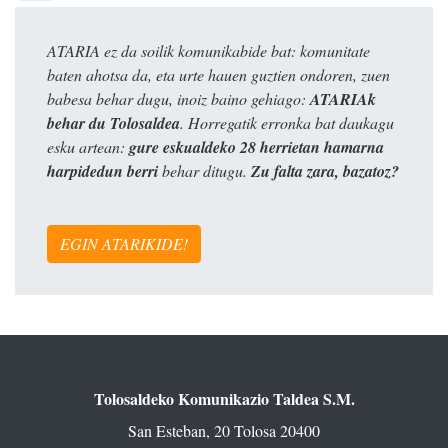
ATARIA ez da soilik komunikabide bat: komunitate
baten ahotsa da, eta urte hauen guztien ondoren, zuen
babesa behar dugu, inoiz baino gehiago:
ATARIAk
behar du Tolosaldea
. Horregatik erronka bat daukagu
esku artean:
gure eskualdeko 28 herrietan hamarna
harpidedun berri
behar ditugu.
Zu falta zara, bazatoz?
EGIN ATARIKIDE!
Tolosaldeko Komunikazio Taldea S.M.
San Esteban, 20 Tolosa 20400