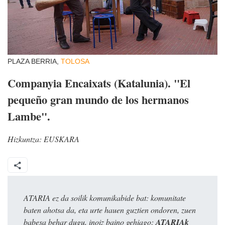
PLAZA BERRIA,
TOLOSA
Companyia Encaixats (Katalunia). "El
pequeño gran mundo de los hermanos
Lambe".
Hizkuntza:
EUSKARA
ATARIA ez da soilik komunikabide bat: komunitate
baten ahotsa da, eta urte hauen guztien ondoren, zuen
babesa behar dugu, inoiz baino gehiago:
ATARIAk