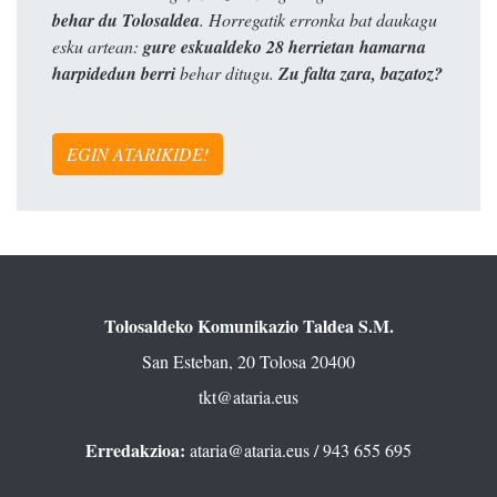
behar du Tolosaldea
. Horregatik erronka bat daukagu
esku artean:
gure eskualdeko 28 herrietan hamarna
harpidedun berri
behar ditugu.
Zu falta zara, bazatoz?
EGIN ATARIKIDE!
Tolosaldeko Komunikazio Taldea S.M.
San Esteban, 20 Tolosa 20400
tkt@ataria.eus
Erredakzioa:
ataria@ataria.eus
/ 943 655 695