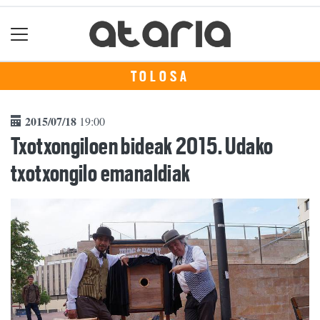
TOLOSA
2015/07/18
19:00
Txotxongiloen bideak 2015. Udako
txotxongilo emanaldiak