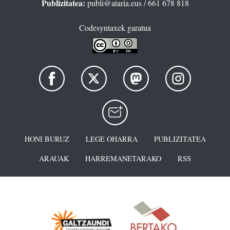
Publizitatea:
publi@ataria.eus
/ 661 678 818
Codesyntaxek garatua
HONI BURUZ
LEGE OHARRA
PUBLIZITATEA
ARAUAK
HARREMANETARAKO
RSS