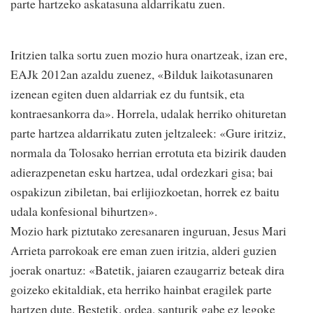
parte hartzeko askatasuna aldarrikatu zuen.
Iritzien talka sortu zuen mozio hura onartzeak, izan ere,
EAJk 2012an azaldu zuenez, «Bilduk laikotasunaren
izenean egiten duen aldarriak ez du funtsik, eta
kontraesankorra da». Horrela, udalak herriko ohituretan
parte hartzea aldarrikatu zuten jeltzaleek: «Gure iritziz,
normala da Tolosako herrian errotuta eta bizirik dauden
adierazpenetan esku hartzea, udal ordezkari gisa; bai
ospakizun zibiletan, bai erlijiozkoetan, horrek ez baitu
udala konfesional bihurtzen».
Mozio hark piztutako zeresanaren inguruan, Jesus Mari
Arrieta parrokoak ere eman zuen iritzia, alderi guzien
joerak onartuz: «Batetik, jaiaren ezaugarriz beteak dira
goizeko ekitaldiak, eta herriko hainbat eragilek parte
hartzen dute. Bestetik, ordea, santurik gabe ez legoke