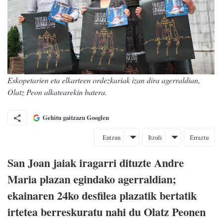
Eskopetarien eta elkarteen ordezkariak izan dira agerraldian,
Olatz Peon alkatearekin batera.
Gehitu gaitzazu Googlen
Entzun
Itzuli
Erraztu
San Joan jaiak iragarri dituzte Andre
Maria plazan egindako agerraldian;
ekainaren 24ko desfilea plazatik bertatik
irtetea berreskuratu nahi du Olatz Peonen