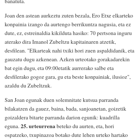
banatuta.
Joan den astean aurkeztu zuten bezala, Ero Etxe elkarteko
konpainia izango da aurtengo berrikuntza nagusia, eta ez
dute, ez, estreinaldia kikilduta hasiko: 70 pertsona inguru
aterako dira Imanol Zubeltzu kapitainaren atzetik,
desfilean. "Elkarteak nahi txiki hori zuen aspaldidanik, eta
gauzatu dugu azkenean. Azken urteotako gorakadarekin
bat egin dugu, eta 09:00etatik aurrerako salbe eta
desfilerako gogoz gara, gu eta beste konpainiak, ilusioz",
azaldu du Zubeltzuk.
San Joan egunak duen solemnitate kutsua parranda
bilakatzen da gauez, baina, bada, sanjoanetan, goizetik
goizaldera bitarte parranda darion egunik: kuadrilla
25. urteurrena
eguna.
beteko du aurten, eta, hori
ospatzeko, txupinazoa botako dute lehen urteko hartako