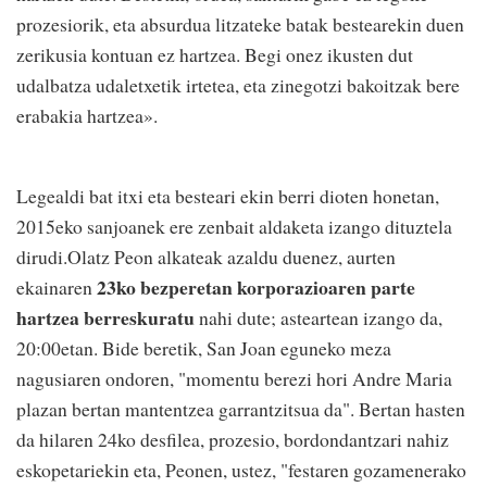
prozesiorik, eta absurdua litzateke batak bestearekin duen
zerikusia kontuan ez hartzea. Begi onez ikusten dut
udalbatza udaletxetik irtetea, eta zinegotzi bakoitzak bere
erabakia hartzea».
Legealdi bat itxi eta besteari ekin berri dioten honetan,
2015eko sanjoanek ere zenbait aldaketa izango dituztela
dirudi.Olatz Peon alkateak azaldu duenez, aurten
23ko bezperetan korporazioaren parte
ekainaren
hartzea berreskuratu
nahi dute; asteartean izango da,
20:00etan. Bide beretik, San Joan eguneko meza
nagusiaren ondoren, "momentu berezi hori Andre Maria
plazan bertan mantentzea garrantzitsua da". Bertan hasten
da hilaren 24ko desfilea, prozesio, bordondantzari nahiz
eskopetariekin eta, Peonen, ustez, "festaren gozamenerako