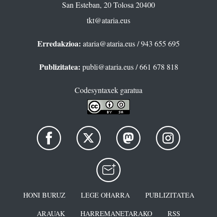
San Esteban, 20 Tolosa 20400
tkt@ataria.eus
Erredakzioa:
ataria@ataria.eus
/ 943 655 695
Publizitatea:
publi@ataria.eus
/ 661 678 818
Codesyntaxek garatua
HONI BURUZ
LEGE OHARRA
PUBLIZITATEA
ARAUAK
HARREMANETARAKO
RSS