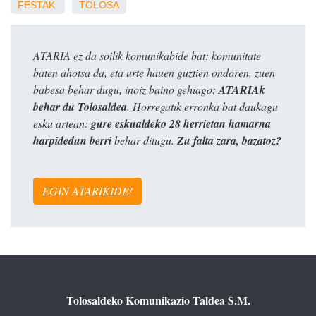
FESTAK
TOLOSA
ATARIA ez da soilik komunikabide bat: komunitate
baten ahotsa da, eta urte hauen guztien ondoren, zuen
babesa behar dugu, inoiz baino gehiago:
ATARIAk
behar du Tolosaldea
. Horregatik erronka bat daukagu
esku artean:
gure eskualdeko 28 herrietan hamarna
harpidedun berri
behar ditugu.
Zu falta zara, bazatoz?
EGIN ATARIKIDE!
Tolosaldeko Komunikazio Taldea S.M.