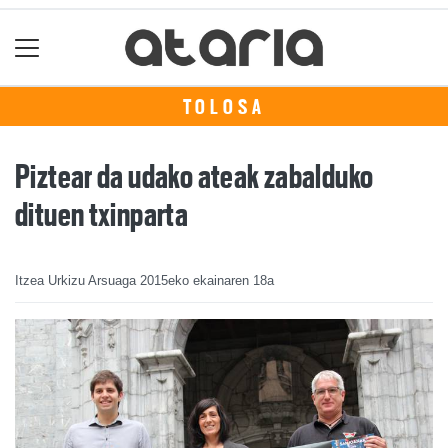
TOLOSA
Piztear da udako ateak zabalduko
dituen txinparta
Itzea Urkizu Arsuaga
2015eko ekainaren 18a