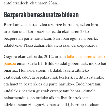
antolatzaileek, ekainaren 23an.
Bezperak berreskuratze bidean
Berrikuntza eta tradizioa uztartze horretan, azken hiru
urteotan udal korporazioak ez du ekainaren 23ko
bezperetan parte hartu izan; San Joan egunean, berriz,
udaletxeko Plaza Zaharretik atera izan da korporazioa.
Gogora ekartzekoa da, 2012. urtean
laikotasunaren aldeko
pausoa
eman zuela EH Bilduko udal gobernuak, mozio bat
onartuz. Honakoa zioen: «Udalak izaera zibileko
ekitaldiak edo/eta ospakizunak besterik ez ditu sustatuko,
eta haietan besterik ez du parte hartuko». Bide horretan,
«udalak sinesmen guztiak errespetatu behar» dituela
nabarmendu zuen orduko alkate Ibai Iriartek, eta
elizkizunetan zinegotziek pertsonalki, herritar moduan,