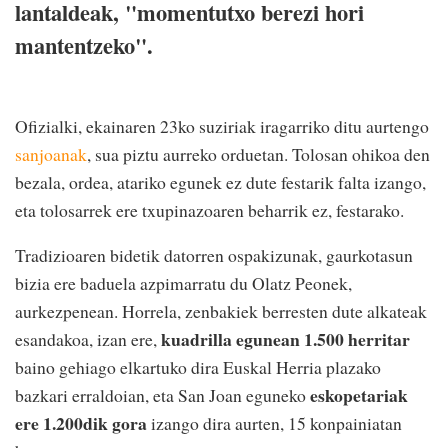
lantaldeak, "momentutxo berezi hori
mantentzeko".
Ofizialki, ekainaren 23ko suziriak iragarriko ditu aurtengo
sanjoanak
, sua piztu aurreko orduetan. Tolosan ohikoa den
bezala, ordea, atariko egunek ez dute festarik falta izango,
eta tolosarrek ere txupinazoaren beharrik ez, festarako.
Tradizioaren bidetik datorren ospakizunak, gaurkotasun
bizia ere baduela azpimarratu du Olatz Peonek,
aurkezpenean. Horrela, zenbakiek berresten dute alkateak
kuadrilla egunean 1.500 herritar
esandakoa, izan ere,
baino gehiago elkartuko dira Euskal Herria plazako
eskopetariak
bazkari erraldoian, eta San Joan eguneko
ere 1.200dik gora
izango dira aurten, 15 konpainiatan