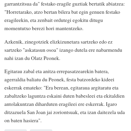
garrantzitsua da" festako eragile guztiak bertatik abiatzea:
"Horretarako, atzo bertan bilera bat egin genuen festako
eragileekin, eta zenbait ordutegi egokitu ditugu
momentutxo berezi hori mantentzeko.
Azkenik, zinegotziek elizkizunetara sartzeko edo ez
sartzeko "askatasun osoa" izango dutela ere nabarmendu
nahi izan du Olatz Peonek.
Egitarau zabal eta anitza errepasatzearekin batera,
agerraldia baliatu du Peonek, festa batzordeko kideei
eskerrak emateko: "Era berean, egitaraua argitaratu eta
zabaltzeko laguntza eskaini duten babesleei eta ekitaldien
antolakuntzan diharduten eragileei ere eskerrak. Igaro
ditzazuela San Joan jai zoriontsuak, eta izan daitezela uda
on baten hasiera".