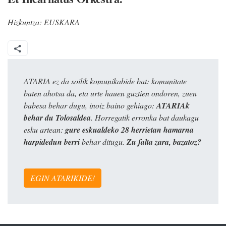
Hizkuntza:
EUSKARA
ATARIA ez da soilik komunikabide bat: komunitate
baten ahotsa da, eta urte hauen guztien ondoren, zuen
babesa behar dugu, inoiz baino gehiago:
ATARIAk
behar du Tolosaldea
. Horregatik erronka bat daukagu
esku artean:
gure eskualdeko 28 herrietan hamarna
harpidedun berri
behar ditugu.
Zu falta zara, bazatoz?
EGIN ATARIKIDE!