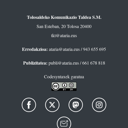
Tolosaldeko Komunikazio Taldea S.M.
San Esteban, 20 Tolosa 20400
tkt@ataria.eus
Erredakzioa:
ataria@ataria.eus
/ 943 655 695
Publizitatea:
publi@ataria.eus
/ 661 678 818
Codesyntaxek garatua