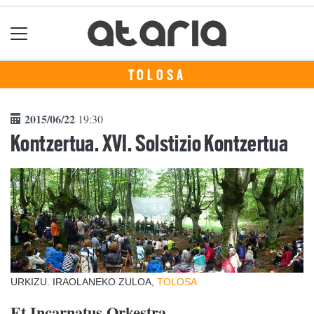
TOLOSA
2015/06/22
19:30
Kontzertua. XVI. Solstizio Kontzertua
URKIZU. IRAOLANEKO ZULOA,
TOLOSA
Et Incarnatus Orkestra.