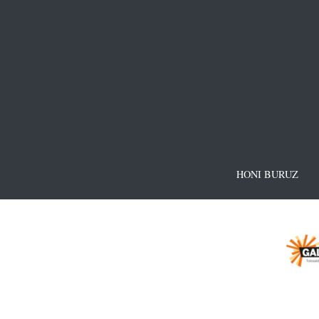
HONI BURUZ