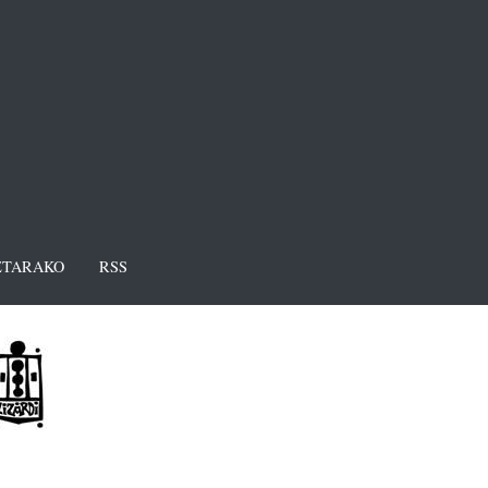
TARAKO
RSS