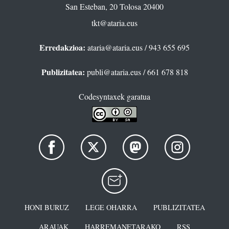
San Esteban, 20 Tolosa 20400
tkt@ataria.eus
Erredakzioa:
ataria@ataria.eus
/ 943 655 695
Publizitatea:
publi@ataria.eus
/ 661 678 818
Codesyntaxek garatua
HONI BURUZ
LEGE OHARRA
PUBLIZITATEA
ARAUAK
HARREMANETARAKO
RSS