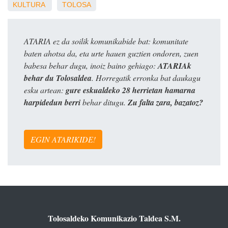
KULTURA
TOLOSA
ATARIA ez da soilik komunikabide bat: komunitate
baten ahotsa da, eta urte hauen guztien ondoren, zuen
babesa behar dugu, inoiz baino gehiago:
ATARIAk
behar du Tolosaldea
. Horregatik erronka bat daukagu
esku artean:
gure eskualdeko 28 herrietan hamarna
harpidedun berri
behar ditugu.
Zu falta zara, bazatoz?
EGIN ATARIKIDE!
Tolosaldeko Komunikazio Taldea S.M.