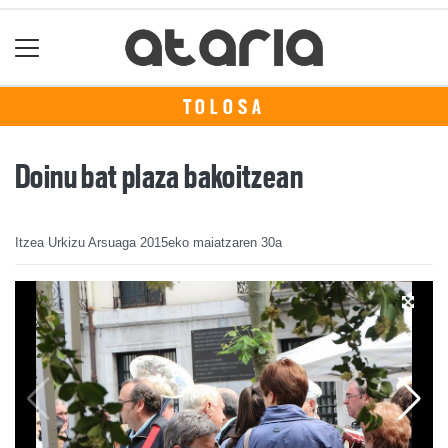
TOLOSA
Doinu bat plaza bakoitzean
Itzea Urkizu Arsuaga
2015eko maiatzaren 30a