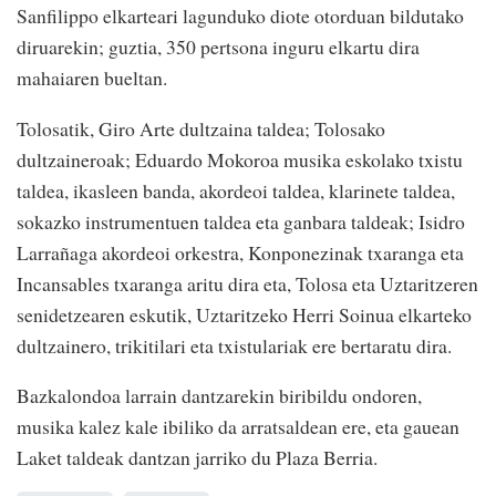
Sanfilippo elkarteari lagunduko diote otorduan bildutako
diruarekin; guztia, 350 pertsona inguru elkartu dira
mahaiaren bueltan.
Tolosatik, Giro Arte dultzaina taldea; Tolosako
dultzaineroak; Eduardo Mokoroa musika eskolako txistu
taldea, ikasleen banda, akordeoi taldea, klarinete taldea,
sokazko instrumentuen taldea eta ganbara taldeak; Isidro
Larrañaga akordeoi orkestra, Konponezinak txaranga eta
Incansables txaranga aritu dira eta, Tolosa eta Uztaritzeren
senidetzearen eskutik, Uztaritzeko Herri Soinua elkarteko
dultzainero, trikitilari eta txistulariak ere bertaratu dira.
Bazkalondoa larrain dantzarekin biribildu ondoren,
musika kalez kale ibiliko da arratsaldean ere, eta gauean
Laket taldeak dantzan jarriko du Plaza Berria.