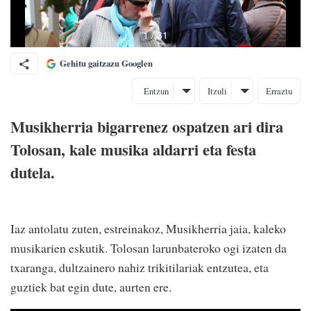
Gehitu gaitzazu Googlen
Entzun
Itzuli
Erraztu
Musikherria bigarrenez ospatzen ari dira
Tolosan, kale musika aldarri eta festa
dutela.
Iaz antolatu zuten, estreinakoz, Musikherria jaia, kaleko
musikarien eskutik. Tolosan larunbateroko ogi izaten da
txaranga, dultzainero nahiz trikitilariak entzutea, eta
guztiek bat egin dute, aurten ere.