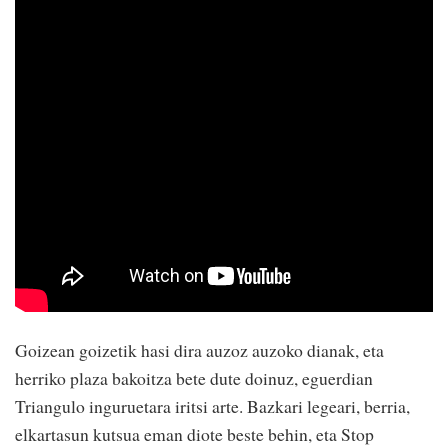
Goizean goizetik hasi dira auzoz auzoko dianak, eta
herriko plaza bakoitza bete dute doinuz, eguerdian
Triangulo inguruetara iritsi arte. Bazkari legeari, berria,
elkartasun kutsua eman diote beste behin, eta Stop