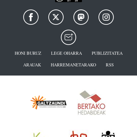
HONI BURUZ
LEGE OHARRA
PUBLIZITATEA
ARAUAK
HARREMANETARAKO
RSS