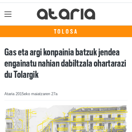
TOLOSA
Gas eta argi konpainia batzuk jendea
engainatu nahian dabiltzala ohartarazi
du Tolargik
Ataria
2015eko maiatzaren 27a