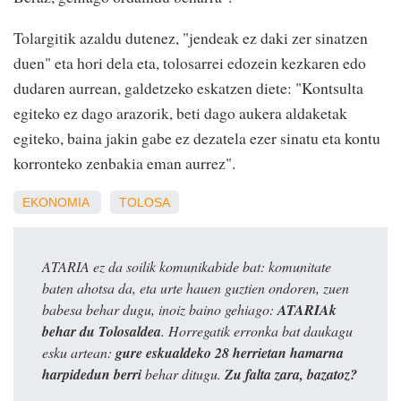
Tolargitik azaldu dutenez, "jendeak ez daki zer sinatzen
duen" eta hori dela eta, tolosarrei edozein kezkaren edo
dudaren aurrean, galdetzeko eskatzen diete: "Kontsulta
egiteko ez dago arazorik, beti dago aukera aldaketak
egiteko, baina jakin gabe ez dezatela ezer sinatu eta kontu
korronteko zenbakia eman aurrez".
EKONOMIA
TOLOSA
ATARIA ez da soilik komunikabide bat: komunitate
baten ahotsa da, eta urte hauen guztien ondoren, zuen
babesa behar dugu, inoiz baino gehiago:
ATARIAk
behar du Tolosaldea
. Horregatik erronka bat daukagu
esku artean:
gure eskualdeko 28 herrietan hamarna
harpidedun berri
behar ditugu.
Zu falta zara, bazatoz?