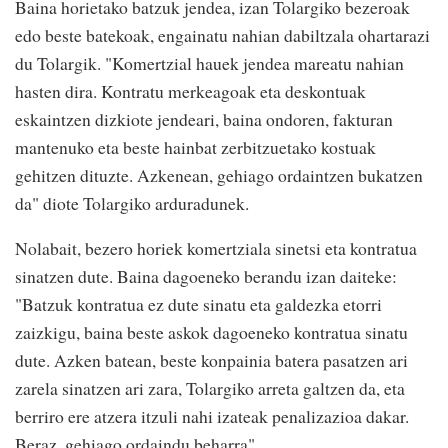
Baina horietako batzuk jendea, izan Tolargiko bezeroak
edo beste batekoak, engainatu nahian dabiltzala ohartarazi
du Tolargik. "Komertzial hauek jendea mareatu nahian
hasten dira. Kontratu merkeagoak eta deskontuak
eskaintzen dizkiote jendeari, baina ondoren, fakturan
mantenuko eta beste hainbat zerbitzuetako kostuak
gehitzen dituzte. Azkenean, gehiago ordaintzen bukatzen
da" diote Tolargiko arduradunek.
Nolabait, bezero horiek komertziala sinetsi eta kontratua
sinatzen dute. Baina dagoeneko berandu izan daiteke:
"Batzuk kontratua ez dute sinatu eta galdezka etorri
zaizkigu, baina beste askok dagoeneko kontratua sinatu
dute. Azken batean, beste konpainia batera pasatzen ari
zarela sinatzen ari zara, Tolargiko arreta galtzen da, eta
berriro ere atzera itzuli nahi izateak penalizazioa dakar.
Beraz, gehiago ordaindu beharra".