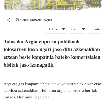
Gehitu gaitzazu Googlen
Entzun
Itzuli
Erraztu
Tolosako Argia enpresa publikoak
tolosarren kexa ugari jaso ditu azkenaldian
etxean beste konpainia bateko komertzialen
bisitak jaso izanagatik.
Argi eta gas konpainia batzuetako komertzialak etxez etxe
dabiltza azkenaldian. Helburua argia da: bezero berriak
lortzea. Horraino, legala da.