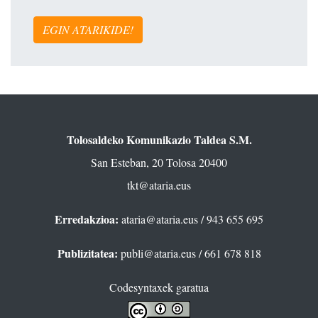
EGIN ATARIKIDE!
Tolosaldeko Komunikazio Taldea S.M.
San Esteban, 20 Tolosa 20400
tkt@ataria.eus
Erredakzioa:
ataria@ataria.eus
/ 943 655 695
Publizitatea:
publi@ataria.eus
/ 661 678 818
Codesyntaxek garatua