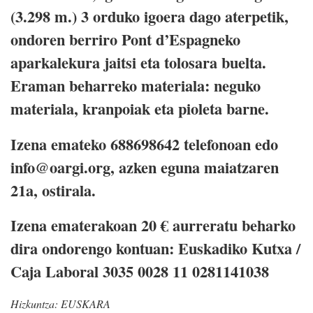
(3.298 m.) 3 orduko igoera dago aterpetik,
ondoren berriro Pont d’Espagneko
aparkalekura jaitsi eta tolosara buelta.
Eraman beharreko materiala: neguko
materiala, kranpoiak eta pioleta barne.
Izena emateko 688698642 telefonoan edo
info@oargi.org, azken eguna maiatzaren
21a, ostirala.
Izena ematerakoan 20 € aurreratu beharko
dira ondorengo kontuan: Euskadiko Kutxa /
Caja Laboral 3035 0028 11 0281141038
Hizkuntza:
EUSKARA