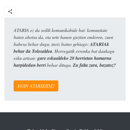
ATARIA ez da soilik komunikabide bat: komunitate
baten ahotsa da, eta urte hauen guztien ondoren, zuen
babesa behar dugu, inoiz baino gehiago:
ATARIAk
behar du Tolosaldea
. Horregatik erronka bat daukagu
esku artean:
gure eskualdeko 28 herrietan hamarna
harpidedun berri
behar ditugu.
Zu falta zara, bazatoz?
EGIN ATARIKIDE!