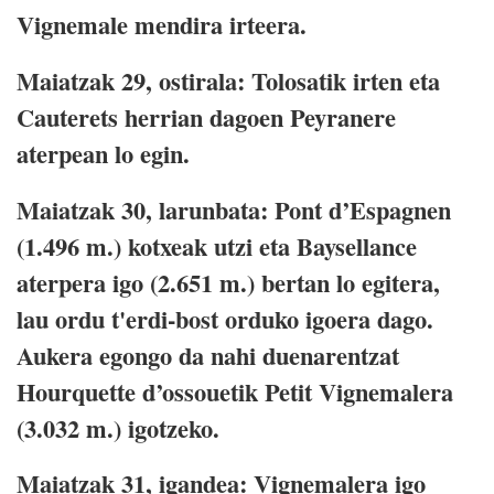
Vignemale mendira irteera.
Maiatzak 29, ostirala:
Tolosatik irten eta
Cauterets herrian dagoen Peyranere
aterpean lo egin.
Maiatzak 30, larunbata:
Pont d’Espagnen
(1.496 m.) kotxeak utzi eta Baysellance
aterpera igo (2.651 m.) bertan lo egitera,
lau ordu t'erdi-bost orduko igoera dago.
Aukera egongo da nahi duenarentzat
Hourquette d’ossouetik Petit Vignemalera
(3.032 m.) igotzeko.
Maiatzak 31, igandea:
Vignemalera igo