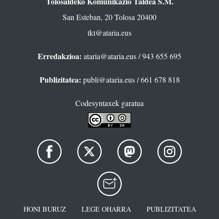
Tolosaldeko Komunikazio Taldea S.M.
San Esteban, 20 Tolosa 20400
tkt@ataria.eus
Erredakzioa:
ataria@ataria.eus
/ 943 655 695
Publizitatea:
publi@ataria.eus
/ 661 678 818
Codesyntaxek garatua
HONI BURUZ
LEGE OHARRA
PUBLIZITATEA