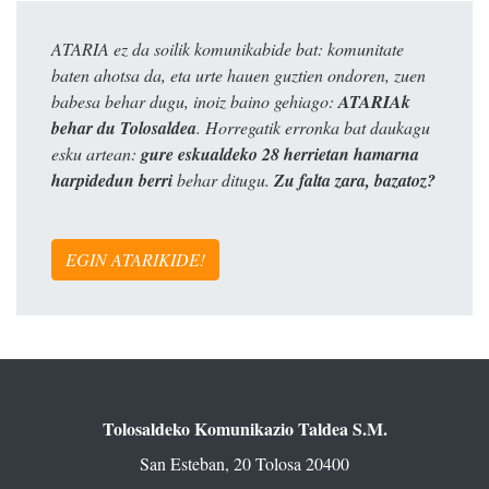
ATARIA ez da soilik komunikabide bat: komunitate
baten ahotsa da, eta urte hauen guztien ondoren, zuen
babesa behar dugu, inoiz baino gehiago:
ATARIAk
behar du Tolosaldea
. Horregatik erronka bat daukagu
esku artean:
gure eskualdeko 28 herrietan hamarna
harpidedun berri
behar ditugu.
Zu falta zara, bazatoz?
EGIN ATARIKIDE!
Tolosaldeko Komunikazio Taldea S.M.
San Esteban, 20 Tolosa 20400