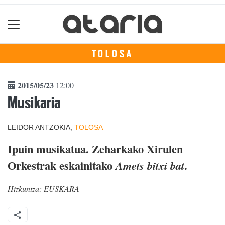
TOLOSA
2015/05/23
12:00
Musikaria
LEIDOR ANTZOKIA,
TOLOSA
Ipuin musikatua. Zeharkako Xirulen
Orkestrak eskainitako
.
Amets bitxi bat
Hizkuntza:
EUSKARA