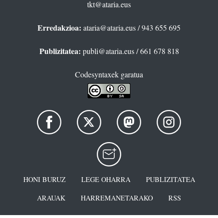
tkt@ataria.eus
Erredakzioa:
ataria@ataria.eus
/ 943 655 695
Publizitatea:
publi@ataria.eus
/ 661 678 818
Codesyntaxek garatua
HONI BURUZ
LEGE OHARRA
PUBLIZITATEA
ARAUAK
HARREMANETARAKO
RSS