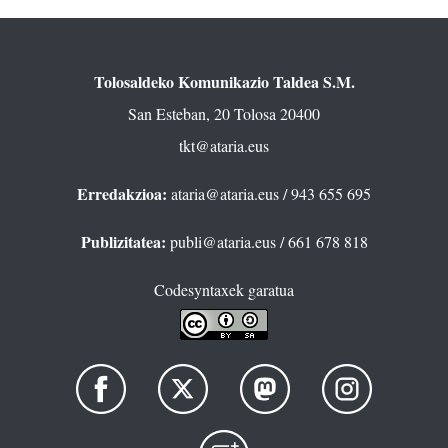
Tolosaldeko Komunikazio Taldea S.M.
San Esteban, 20 Tolosa 20400
tkt@ataria.eus
Erredakzioa:
ataria@ataria.eus
/ 943 655 695
Publizitatea:
publi@ataria.eus
/ 661 678 818
Codesyntaxek garatua