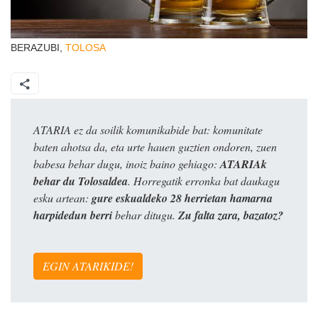
BERAZUBI,
TOLOSA
ATARIA ez da soilik komunikabide bat: komunitate
baten ahotsa da, eta urte hauen guztien ondoren, zuen
babesa behar dugu, inoiz baino gehiago:
ATARIAk
behar du Tolosaldea
. Horregatik erronka bat daukagu
esku artean:
gure eskualdeko 28 herrietan hamarna
harpidedun berri
behar ditugu.
Zu falta zara, bazatoz?
EGIN ATARIKIDE!