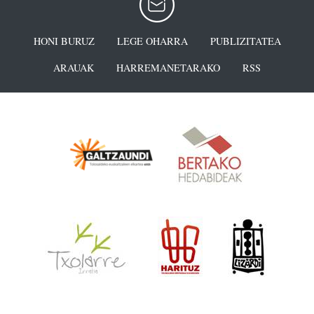
HONI BURUZ
LEGE OHARRA
PUBLIZITATEA
ARAUAK
HARREMANETARAKO
RSS