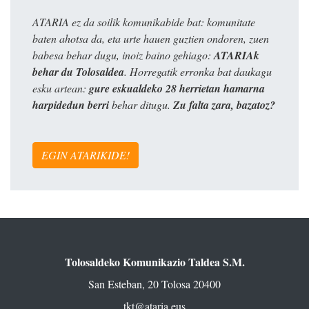
ATARIA ez da soilik komunikabide bat: komunitate
baten ahotsa da, eta urte hauen guztien ondoren, zuen
babesa behar dugu, inoiz baino gehiago:
ATARIAk
behar du Tolosaldea
. Horregatik erronka bat daukagu
esku artean:
gure eskualdeko 28 herrietan hamarna
harpidedun berri
behar ditugu.
Zu falta zara, bazatoz?
EGIN ATARIKIDE!
Tolosaldeko Komunikazio Taldea S.M.
San Esteban, 20 Tolosa 20400
tkt@ataria.eus