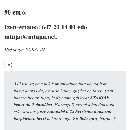
90 euro.
Izen-ematea: 647 20 14 01 edo
intujai@intujai.net.
Hizkuntza:
EUSKARA
ATARIA ez da soilik komunikabide bat: komunitate
baten ahotsa da, eta urte hauen guztien ondoren, zuen
babesa behar dugu, inoiz baino gehiago:
ATARIAk
behar du Tolosaldea
. Horregatik erronka bat daukagu
esku artean:
gure eskualdeko 28 herrietan hamarna
harpidedun berri
behar ditugu.
Zu falta zara, bazatoz?