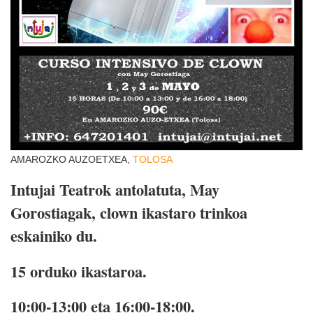
AMAROZKO AUZOETXEA,
TOLOSA
Intujai Teatrok antolatuta, May
Gorostiagak, clown ikastaro trinkoa
eskainiko du.
15 orduko ikastaroa.
10:00-13:00 eta 16:00-18:00.