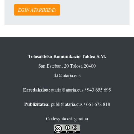
EGIN ATARIKIDE!
Tolosaldeko Komunikazio Taldea S.M.
San Esteban, 20 Tolosa 20400
tkt@ataria.eus
Erredakzioa:
ataria@ataria.eus
/ 943 655 695
Publizitatea:
publi@ataria.eus
/ 661 678 818
Codesyntaxek garatua