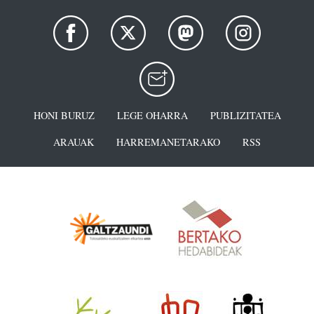
HONI BURUZ
LEGE OHARRA
PUBLIZITATEA
ARAUAK
HARREMANETARAKO
RSS