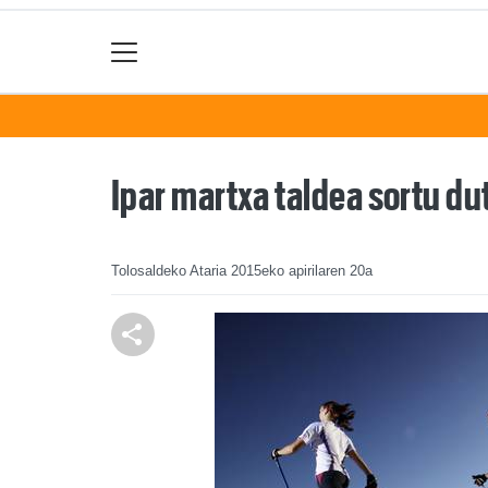
Ipar martxa taldea sortu du
Tolosaldeko Ataria
2015eko apirilaren 20a