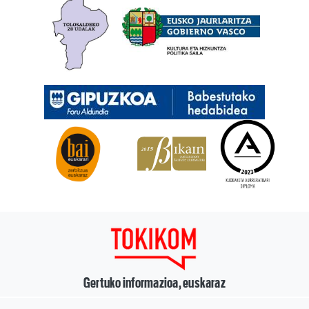
Gertuko informazioa, euskaraz