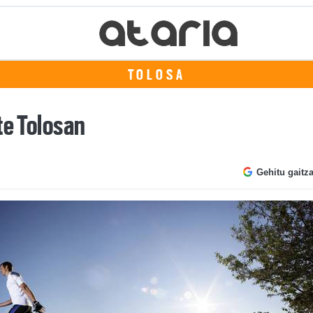
TOLOSA
te Tolosan
Gehitu gaitz