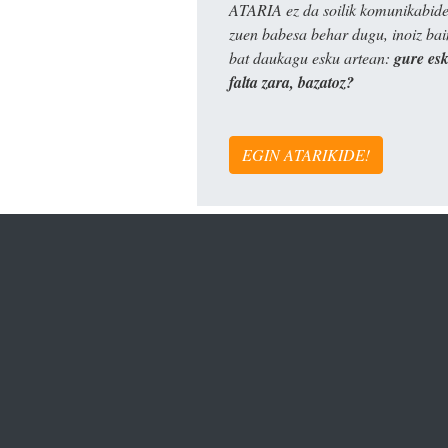
ATARIA ez da soilik komunikabide 
zuen babesa behar dugu, inoiz ba
bat daukagu esku artean:
gure es
falta zara, bazatoz?
EGIN ATARIKIDE!