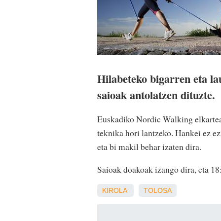
Hilabeteko bigarren eta la
saioak antolatzen dituzte.
Euskadiko Nordic Walking elkarteak 
teknika hori lantzeko. Hankei ez ez
eta bi makil behar izaten dira.
Saioak doakoak izango dira, eta 18
KIROLA
TOLOSA