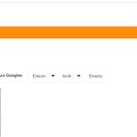
azu Googlen
Entzun
Itzuli
Erraztu