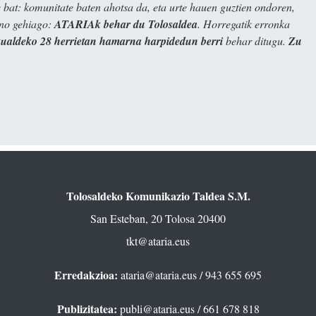
bat: komunitate baten ahotsa da, eta urte hauen guztien ondoren,
ino gehiago:
ATARIAk behar du Tolosaldea
. Horregatik erronka
kualdeko 28 herrietan hamarna harpidedun berri
behar ditugu.
Zu
Tolosaldeko Komunikazio Taldea S.M.
San Esteban, 20 Tolosa 20400
tkt@ataria.eus
Erredakzioa:
ataria@ataria.eus
/ 943 655 695
Publizitatea:
publi@ataria.eus
/ 661 678 818