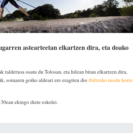
ugarren astearteetan elkartzen dira, eta doako
taldetxoa osatu du Tolosan, eta hilean bitan elkartzen dira,
ik, soinaren goiko aldeari ere eragiten dio
ibiltzeko modu horr
:30ean ekingo diete eskolei.