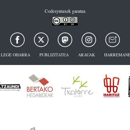
Codesyntaxek garatua
LEGE OHARRA
PUBLIZITATEA
ARAUAK
HARREMANE