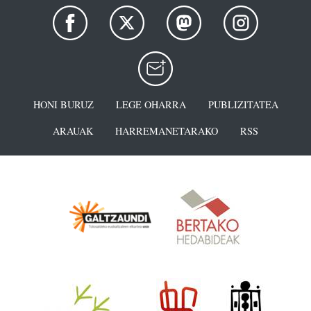
HONI BURUZ
LEGE OHARRA
PUBLIZITATEA
ARAUAK
HARREMANETARAKO
RSS