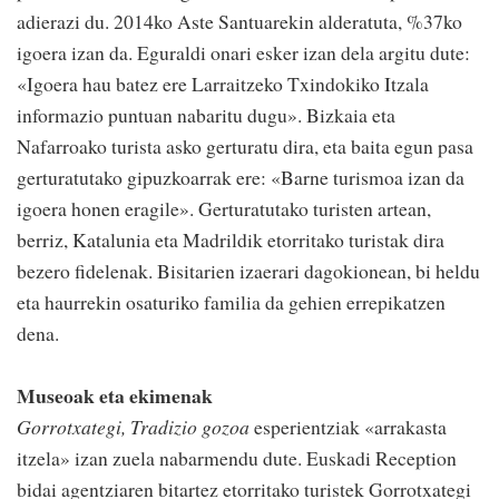
adierazi du. 2014ko Aste Santuarekin alderatuta, %37ko
igoera izan da. Eguraldi onari esker izan dela argitu dute:
«Igoera hau batez ere Larraitzeko Txindokiko Itzala
informazio puntuan nabaritu dugu». Bizkaia eta
Nafarroako turista asko gerturatu dira, eta baita egun pasa
gerturatutako gipuzkoarrak ere: «Barne turismoa izan da
igoera honen eragile». Gerturatutako turisten artean,
berriz, Katalunia eta Madrildik etorritako turistak dira
bezero fidelenak. Bisitarien izaerari dagokionean, bi heldu
eta haurrekin osaturiko familia da gehien errepikatzen
dena.
Museoak eta ekimenak
Gorrotxategi, Tradizio gozoa
esperientziak «arrakasta
itzela» izan zuela nabarmendu dute. Euskadi Reception
bidai agentziaren bitartez etorritako turistek Gorrotxategi