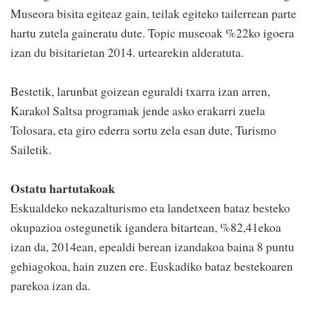
Museora bisita egiteaz gain, teilak egiteko tailerrean parte
hartu zutela gaineratu dute. Topic museoak %22ko igoera
izan du bisitarietan 2014. urtearekin alderatuta.
Bestetik, larunbat goizean eguraldi txarra izan arren,
Karakol Saltsa programak jende asko erakarri zuela
Tolosara, eta giro ederra sortu zela esan dute, Turismo
Sailetik.
Ostatu hartutakoak
Eskualdeko nekazalturismo eta landetxeen bataz besteko
okupazioa ostegunetik igandera bitartean, %82,41ekoa
izan da, 2014ean, epealdi berean izandakoa baina 8 puntu
gehiagokoa, hain zuzen ere. Euskadiko bataz bestekoaren
parekoa izan da.