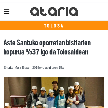
TOLOSA
Aste Santuko oporretan bisitarien
kopurua %37 igo da Tolosaldean
Eneritz Maiz Etxarri
2015eko apirilaren 15a