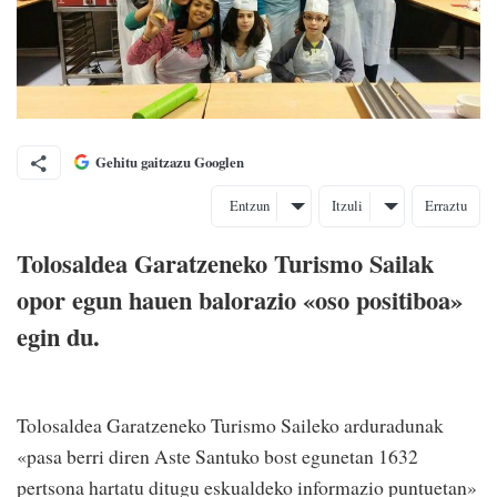
Gehitu gaitzazu Googlen
Entzun
Itzuli
Erraztu
Tolosaldea Garatzeneko Turismo Sailak
opor egun hauen balorazio «oso positiboa»
egin du.
Tolosaldea Garatzeneko Turismo Saileko arduradunak
«pasa berri diren Aste Santuko bost egunetan 1632
pertsona hartatu ditugu eskualdeko informazio puntuetan»