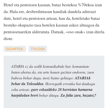
Hotel eta pentsioen kasuan, bataz bestekoa %70ekoa izan
da. Hala ere, desberdintasun handiak daudela adierazi
dute, hotel eta pentsioen artean, hau da, hoteletako bataz
besteko okupazio tasa hotelen kasuan askoz altuagoa da
pentsioenarekin alderatuta. Datuak, «oso onak» izan direla
diote.
GIZARTEA
TOLOSA
ATARIA ez da soilik komunikabide bat: komunitate
baten ahotsa da, eta urte hauen guztien ondoren, zuen
babesa behar dugu, inoiz baino gehiago:
ATARIAk
behar du Tolosaldea
. Horregatik erronka bat daukagu
esku artean:
gure eskualdeko 28 herrietan hamarna
harpidedun berri
behar ditugu.
Zu falta zara, bazatoz?