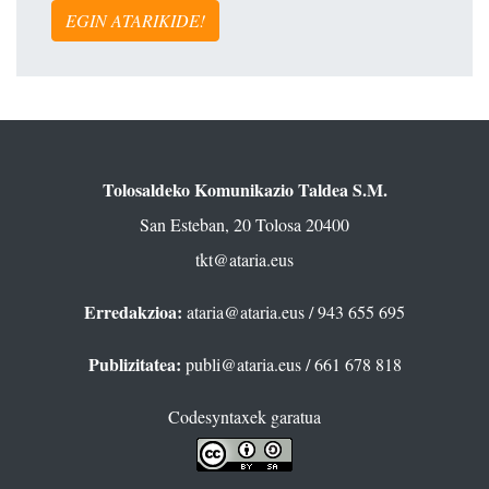
EGIN ATARIKIDE!
Tolosaldeko Komunikazio Taldea S.M.
San Esteban, 20 Tolosa 20400
tkt@ataria.eus
Erredakzioa:
ataria@ataria.eus
/ 943 655 695
Publizitatea:
publi@ataria.eus
/ 661 678 818
Codesyntaxek garatua