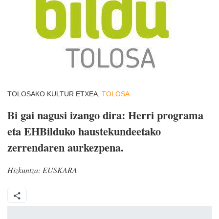
TOLOSAKO KULTUR ETXEA,
TOLOSA
Bi gai nagusi izango dira: Herri programa
eta EHBilduko haustekundeetako
zerrendaren aurkezpena.
Hizkuntza:
EUSKARA