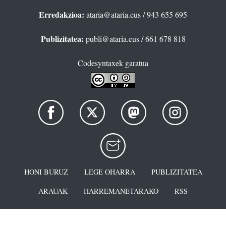
Erredakzioa:
ataria@ataria.eus
/ 943 655 695
Publizitatea:
publi@ataria.eus
/ 661 678 818
Codesyntaxek garatua
HONI BURUZ
LEGE OHARRA
PUBLIZITATEA
ARAUAK
HARREMANETARAKO
RSS