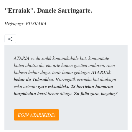
"Erraiak". Danele Sarriugarte.
Hizkuntza:
EUSKARA
ATARIA ez da soilik komunikabide bat: komunitate
baten ahotsa da, eta urte hauen guztien ondoren, zuen
babesa behar dugu, inoiz baino gehiago:
ATARIAk
behar du Tolosaldea
. Horregatik erronka bat daukagu
esku artean:
gure eskualdeko 28 herrietan hamarna
harpidedun berri
behar ditugu.
Zu falta zara, bazatoz?
EGIN ATARIKIDE!