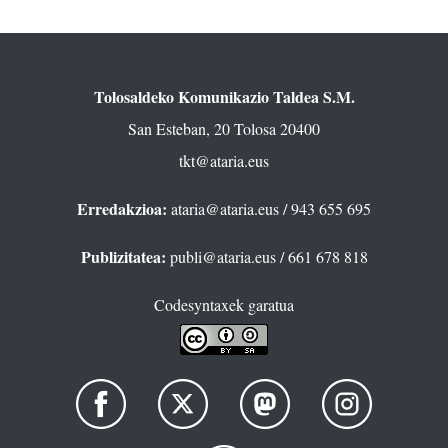
Tolosaldeko Komunikazio Taldea S.M.
San Esteban, 20 Tolosa 20400
tkt@ataria.eus
Erredakzioa:
ataria@ataria.eus
/ 943 655 695
Publizitatea:
publi@ataria.eus
/ 661 678 818
Codesyntaxek garatua