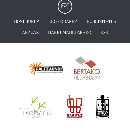
HONI BURUZ
LEGE OHARRA
PUBLIZITATEA
ARAUAK
HARREMANETARAKO
RSS