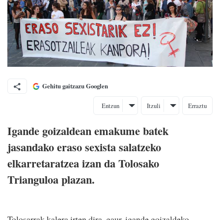
Gehitu gaitzazu Googlen
Entzun
Itzuli
Erraztu
Igande goizaldean emakume batek
jasandako eraso sexista salatzeko
elkarretaratzea izan da Tolosako
Trianguloa plazan.
Tolosarrak kalera irten dira, gaur, igande goizaldeko