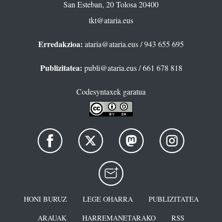
San Esteban, 20 Tolosa 20400
tkt@ataria.eus
Erredakzioa:
ataria@ataria.eus
/ 943 655 695
Publizitatea:
publi@ataria.eus
/ 661 678 818
Codesyntaxek garatua
HONI BURUZ
LEGE OHARRA
PUBLIZITATEA
ARAUAK
HARREMANETARAKO
RSS