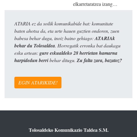
elkarretaratzea izang…
ATARIA ez da soilik komunikabide bat: komunitate
baten ahotsa da, eta urte hauen guztien ondoren, zuen
babesa behar dugu, inoiz baino gehiago:
ATARIAk
behar du Tolosaldea
. Horregatik erronka bat daukagu
esku artean:
gure eskualdeko 28 herrietan hamarna
harpidedun berri
behar ditugu.
Zu falta zara, bazatoz?
EGIN ATARIKIDE!
Tolosaldeko Komunikazio Taldea S.M.