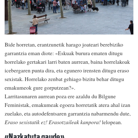
Bide horretan, erantzunetik harago joateari berebiziko
garrantzia eman diote: «Eskuak burura ematen ditugu
horrelako gertakari larri baten aurrean, baina horrelakoak
icebergaren punta dira, eta egunero irensten ditugu eraso
sexistak. Horrelako zenbat gehiago bizitu behar ditugu
emakumeok gure gorputzean?».
Larritasunaren aurrean poza ere azaldu du Bilgune
Feministak, emakumeak egoera horretatik atera ahal izan
zuelako, eta autodefentsaren garrantzia nabarmendu dute,
Eraso sexistatik ez! Erasotzaileak kanpora!
lelopean.
«Nazkatuta gaude»