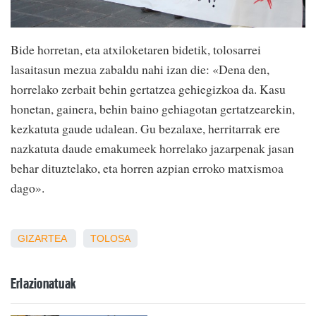
Bide horretan, eta atxiloketaren bidetik, tolosarrei
lasaitasun mezua zabaldu nahi izan die: «Dena den,
horrelako zerbait behin gertatzea gehiegizkoa da. Kasu
honetan, gainera, behin baino gehiagotan gertatzearekin,
kezkatuta gaude udalean. Gu bezalaxe, herritarrak ere
nazkatuta daude emakumeek horrelako jazarpenak jasan
behar dituztelako, eta horren azpian erroko matxismoa
dago».
GIZARTEA
TOLOSA
Erlazionatuak