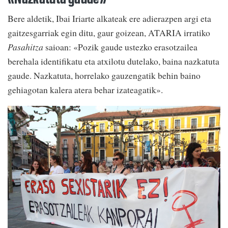
Bere aldetik, Ibai Iriarte alkateak ere adierazpen argi eta
gaitzesgarriak egin ditu, gaur goizean, ATARIA irratiko
Pasahitza
saioan: «Pozik gaude ustezko erasotzailea
berehala identifikatu eta atxilotu dutelako, baina nazkatuta
gaude. Nazkatuta, horrelako gauzengatik behin baino
gehiagotan kalera atera behar izateagatik».