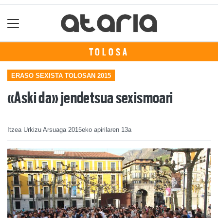
TOLOSA
ERASO SEXISTA TOLOSAN 2015
«Aski da» jendetsua sexismoari
Itzea Urkizu Arsuaga
2015eko apirilaren 13a