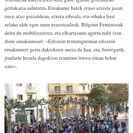
gertakaria salatzera. Emakume batek eraso sexista jasan
zuen atzo goizaldean, etxera zihoala, eta oihuka hasi
zelako alde egin zuen erasotzaileak. Bilgune Feministak
deitu du mobilizaziora, eta elkartasuna agertu nahi izan
diote emakumeari: «Edozein testuingurutan edozein
emakumeri gerta dakiokeen auzia da hau, eta, horregatik,
jendarte bezala dagokion erantzun irmoa eman behar
zaio».