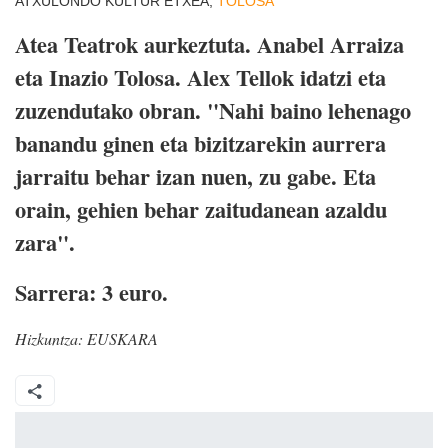
ATXULONDO KULTUR ETXEA,
TOLOSA
Atea Teatrok aurkeztuta. Anabel Arraiza
eta Inazio Tolosa. Alex Tellok idatzi eta
zuzendutako obran. "Nahi baino lehenago
banandu ginen eta bizitzarekin aurrera
jarraitu behar izan nuen, zu gabe. Eta
orain, gehien behar zaitudanean azaldu
zara".
Sarrera: 3 euro.
Hizkuntza:
EUSKARA