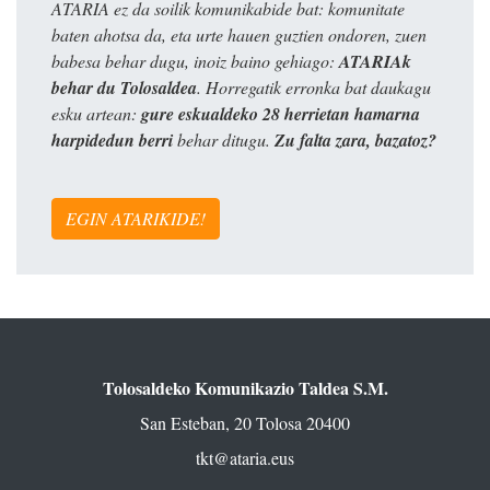
ATARIA ez da soilik komunikabide bat: komunitate
baten ahotsa da, eta urte hauen guztien ondoren, zuen
babesa behar dugu, inoiz baino gehiago:
ATARIAk
behar du Tolosaldea
. Horregatik erronka bat daukagu
esku artean:
gure eskualdeko 28 herrietan hamarna
harpidedun berri
behar ditugu.
Zu falta zara, bazatoz?
EGIN ATARIKIDE!
Tolosaldeko Komunikazio Taldea S.M.
San Esteban, 20 Tolosa 20400
tkt@ataria.eus