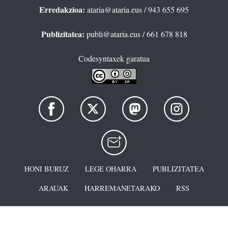
Erredakzioa:
ataria@ataria.eus
/ 943 655 695
Publizitatea:
publi@ataria.eus
/ 661 678 818
Codesyntaxek garatua
HONI BURUZ
LEGE OHARRA
PUBLIZITATEA
ARAUAK
HARREMANETARAKO
RSS