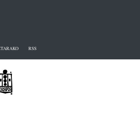
TARAKO
RSS