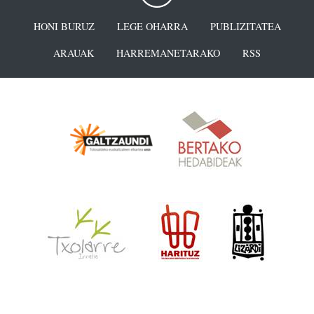
HONI BURUZ
LEGE OHARRA
PUBLIZITATEA
ARAUAK
HARREMANETARAKO
RSS