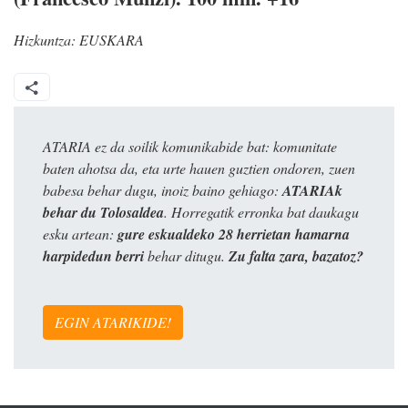
Hizkuntza:
EUSKARA
ATARIA ez da soilik komunikabide bat: komunitate
baten ahotsa da, eta urte hauen guztien ondoren, zuen
babesa behar dugu, inoiz baino gehiago:
ATARIAk
behar du Tolosaldea
. Horregatik erronka bat daukagu
esku artean:
gure eskualdeko 28 herrietan hamarna
harpidedun berri
behar ditugu.
Zu falta zara, bazatoz?
EGIN ATARIKIDE!