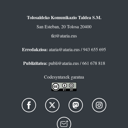
Tolosaldeko Komunikazio Taldea S.M.
San Esteban, 20 Tolosa 20400
tkt@ataria.eus
Erredakzioa:
ataria@ataria.eus
/ 943 655 695
Publizitatea:
publi@ataria.eus
/ 661 678 818
Codesyntaxek garatua