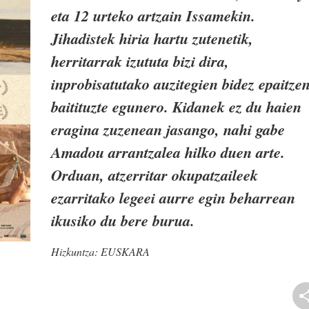
eta 12 urteko artzain Issamekin.
Jihadistek hiria hartu zutenetik,
herritarrak izututa bizi dira,
inprobisatutako auzitegien bidez epaitze
baitituzte egunero. Kidanek ez du haien
eragina zuzenean jasango, nahi gabe
Amadou arrantzalea hilko duen arte.
Orduan, atzerritar okupatzaileek
ezarritako legeei aurre egin beharrean
ikusiko du bere burua.
Hizkuntza:
EUSKARA