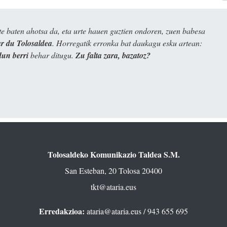
e baten ahotsa da, eta urte hauen guztien ondoren, zuen babesa
 du Tolosaldea
. Horregatik erronka bat daukagu esku artean:
dun berri
behar ditugu.
Zu falta zara, bazatoz?
Tolosaldeko Komunikazio Taldea S.M.
San Esteban, 20 Tolosa 20400
tkt@ataria.eus
Erredakzioa:
ataria@ataria.eus
/ 943 655 695