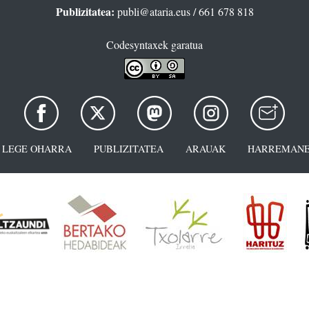
Publizitatea:
publi@ataria.eus
/ 661 678 818
Codesyntaxek garatua
LEGE OHARRA
PUBLIZITATEA
ARAUAK
HARREMANE