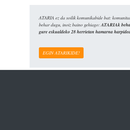
ATARIA ez da soilik komunikabide bat: komunitat
behar dugu, inoiz baino gehiago:
ATARIAk behar
gure eskualdeko 28 herrietan hamarna harpide
EGIN ATARIKIDE!