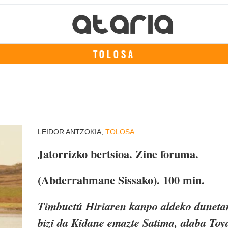
TOLOSA
LEIDOR ANTZOKIA,
TOLOSA
Jatorrizko bertsioa. Zine foruma.
(Abderrahmane Sissako). 100 min.
Timbuctú Hiriaren kanpo aldeko duneta
bizi da Kidane emazte Satima, alaba Toy