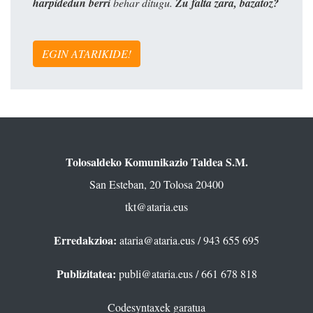
harpidedun berri
behar ditugu.
Zu falta zara, bazatoz?
EGIN ATARIKIDE!
Tolosaldeko Komunikazio Taldea S.M.
San Esteban, 20 Tolosa 20400
tkt@ataria.eus
Erredakzioa:
ataria@ataria.eus
/ 943 655 695
Publizitatea:
publi@ataria.eus
/ 661 678 818
Codesyntaxek garatua