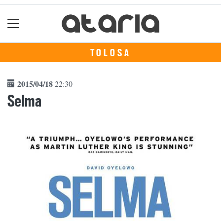
TOLOSA
2015/04/18
22:30
Selma