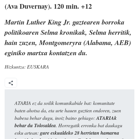
(Ava Duvernay). 120 min. +12
Martin Luther King Jr. gaztearen borroka
politikoaren Selma kronikak, Selma herritik,
hain zuzen, Montgomeryra (Alabama, AEB)
eginiko martxa kontatzen du.
Hizkuntza:
EUSKARA
ATARIA ez da soilik komunikabide bat: komunitate
baten ahotsa da, eta urte hauen guztien ondoren, zuen
babesa behar dugu, inoiz baino gehiago:
ATARIAk
behar du Tolosaldea
. Horregatik erronka bat daukagu
esku artean:
gure eskualdeko 28 herrietan hamarna