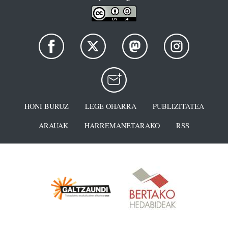
HONI BURUZ
LEGE OHARRA
PUBLIZITATEA
ARAUAK
HARREMANETARAKO
RSS