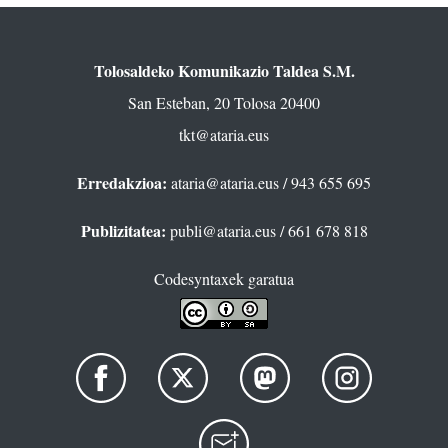
Tolosaldeko Komunikazio Taldea S.M.
San Esteban, 20 Tolosa 20400
tkt@ataria.eus
Erredakzioa:
ataria@ataria.eus
/ 943 655 695
Publizitatea:
publi@ataria.eus
/ 661 678 818
Codesyntaxek garatua