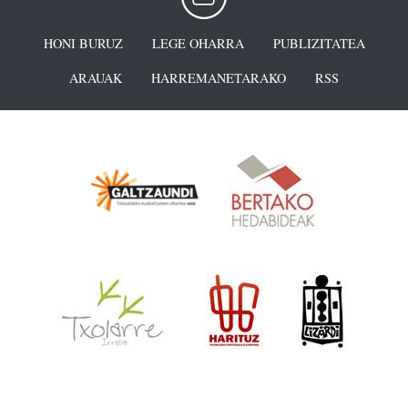
HONI BURUZ
LEGE OHARRA
PUBLIZITATEA
ARAUAK
HARREMANETARAKO
RSS