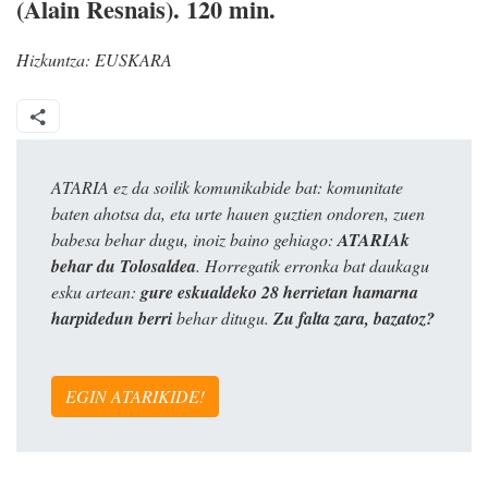
(Alain Resnais). 120 min.
Hizkuntza:
EUSKARA
ATARIA ez da soilik komunikabide bat: komunitate
baten ahotsa da, eta urte hauen guztien ondoren, zuen
babesa behar dugu, inoiz baino gehiago:
ATARIAk
behar du Tolosaldea
. Horregatik erronka bat daukagu
esku artean:
gure eskualdeko 28 herrietan hamarna
harpidedun berri
behar ditugu.
Zu falta zara, bazatoz?
EGIN ATARIKIDE!