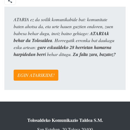
ATARIA ez da soilik komunikabide bat: komunitate
baten ahotsa da, eta urte hauen guztien ondoren, zuen
babesa behar dugu, inoiz baino gehiago:
ATARIAk
behar du Tolosaldea
. Horregatik erronka bat daukagu
esku artean:
gure eskualdeko 28 herrietan hamarna
harpidedun berri
behar ditugu.
Zu falta zara, bazatoz?
EGIN ATARIKIDE!
Tolosaldeko Komunikazio Taldea S.M.
San Esteban, 20 Tolosa 20400