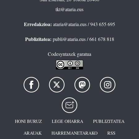
tkt@ataria.eus
Erredakzioa:
ataria@ataria.eus
/ 943 655 695
Publizitatea:
publi@ataria.eus
/ 661 678 818
Codesyntaxek garatua
HONI BURUZ
LEGE OHARRA
PUBLIZITATEA
ARAUAK
HARREMANETARAKO
RSS