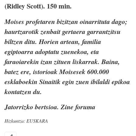
(Ridley Scott). 150 min.
Moises profetaren bizitzan oinarrituta dago;
haurtzarotik zenbait gertaera garrantzitsu
biltzen ditu. Horien artean, familia
egiptoarra adoptatu zuenekoa, eta
faraoiarekin izan zituen liskarrak. Baina,
batez ere, istorioak Moisesek 600.000
esklaboekin Sinaitik egin zuen ibilaldi epikoa
kontatzen du.
Jatorrizko bertsioa. Zine foruma
Hizkuntza:
EUSKARA