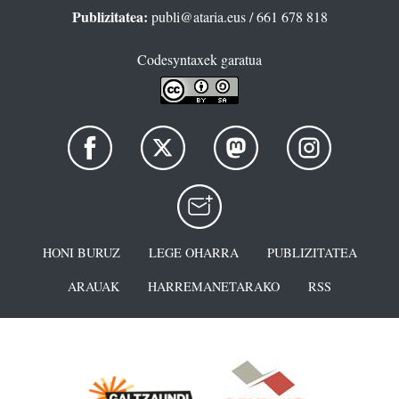
Publizitatea:
publi@ataria.eus
/ 661 678 818
Codesyntaxek garatua
HONI BURUZ
LEGE OHARRA
PUBLIZITATEA
ARAUAK
HARREMANETARAKO
RSS