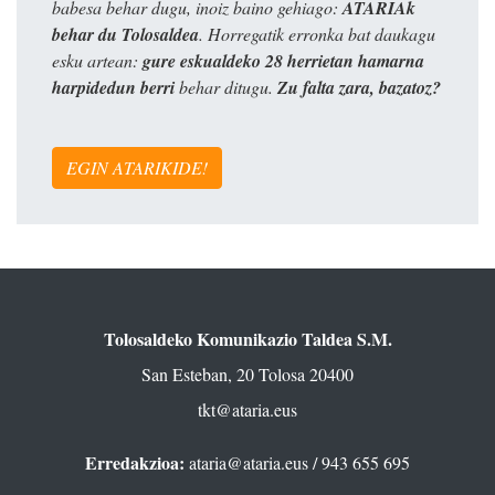
babesa behar dugu, inoiz baino gehiago:
ATARIAk
behar du Tolosaldea
. Horregatik erronka bat daukagu
esku artean:
gure eskualdeko 28 herrietan hamarna
harpidedun berri
behar ditugu.
Zu falta zara, bazatoz?
EGIN ATARIKIDE!
Tolosaldeko Komunikazio Taldea S.M.
San Esteban, 20 Tolosa 20400
tkt@ataria.eus
Erredakzioa:
ataria@ataria.eus
/ 943 655 695