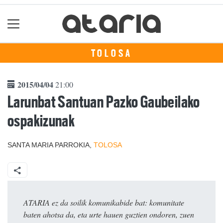
TOLOSA
2015/04/04
21:00
Larunbat Santuan Pazko Gaubeilako
ospakizunak
SANTA MARIA PARROKIA,
TOLOSA
ATARIA ez da soilik komunikabide bat: komunitate
baten ahotsa da, eta urte hauen guztien ondoren, zuen