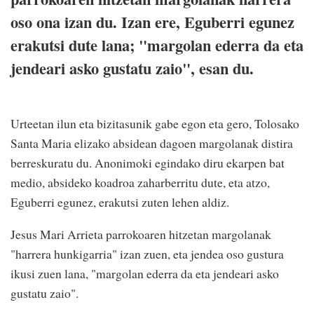
oso ona izan du. Izan ere, Eguberri egunez
erakutsi dute lana; "margolan ederra da eta
jendeari asko gustatu zaio", esan du.
Urteetan ilun eta bizitasunik gabe egon eta gero, Tolosako
Santa Maria elizako absidean dagoen margolanak distira
berreskuratu du. Anonimoki egindako diru ekarpen bat
medio, absideko koadroa zaharberritu dute, eta atzo,
Eguberri egunez, erakutsi zuten lehen aldiz.
Jesus Mari Arrieta parrokoaren hitzetan margolanak
"harrera hunkigarria" izan zuen, eta jendea oso gustura
ikusi zuen lana, "margolan ederra da eta jendeari asko
gustatu zaio".