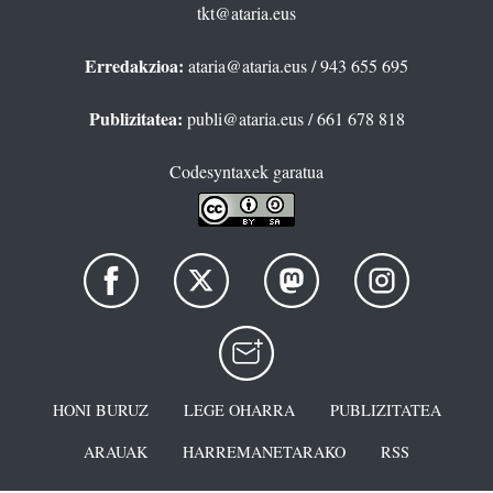
tkt@ataria.eus
Erredakzioa:
ataria@ataria.eus
/ 943 655 695
Publizitatea:
publi@ataria.eus
/ 661 678 818
Codesyntaxek garatua
HONI BURUZ
LEGE OHARRA
PUBLIZITATEA
ARAUAK
HARREMANETARAKO
RSS