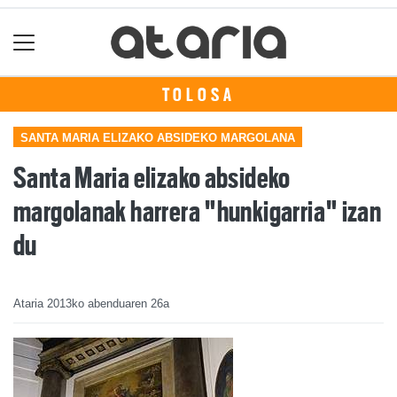
TOLOSA
SANTA MARIA ELIZAKO ABSIDEKO MARGOLANA
Santa Maria elizako absideko
margolanak harrera "hunkigarria" izan
du
Ataria
2013ko abenduaren 26a