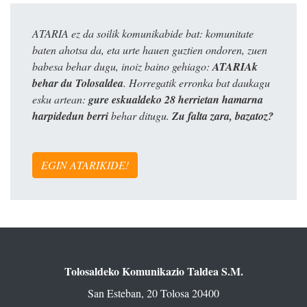
ATARIA ez da soilik komunikabide bat: komunitate
baten ahotsa da, eta urte hauen guztien ondoren, zuen
babesa behar dugu, inoiz baino gehiago:
ATARIAk
behar du Tolosaldea
. Horregatik erronka bat daukagu
esku artean:
gure eskualdeko 28 herrietan hamarna
harpidedun berri
behar ditugu.
Zu falta zara, bazatoz?
EGIN ATARIKIDE!
Tolosaldeko Komunikazio Taldea S.M.
San Esteban, 20 Tolosa 20400