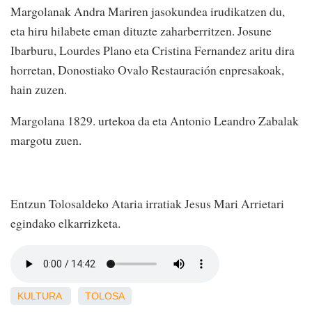
Margolanak Andra Mariren jasokundea irudikatzen du,
eta hiru hilabete eman dituzte zaharberritzen. Josune
Ibarburu, Lourdes Plano eta Cristina Fernandez aritu dira
horretan, Donostiako Ovalo Restauración enpresakoak,
hain zuzen.
Margolana 1829. urtekoa da eta Antonio Leandro Zabalak
margotu zuen.
Entzun Tolosaldeko Ataria irratiak Jesus Mari Arrietari
egindako elkarrizketa.
KULTURA
TOLOSA