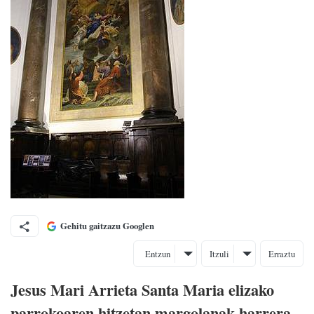
Gehitu gaitzazu Googlen
Entzun
Itzuli
Erraztu
Jesus Mari Arrieta Santa Maria elizako
parrokoaren hitzetan margolanak harrera