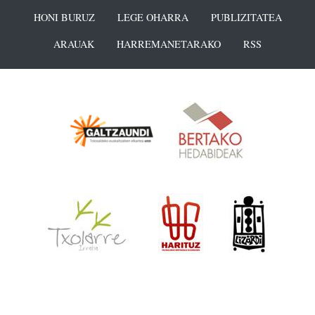
HONI BURUZ
LEGE OHARRA
PUBLIZITATEA
ARAUAK
HARREMANETARAKO
RSS