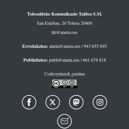
Tolosaldeko Komunikazio Taldea S.M.
San Esteban, 20 Tolosa 20400
tkt@ataria.eus
Erredakzioa:
ataria@ataria.eus
/ 943 655 695
Publizitatea:
publi@ataria.eus
/ 661 678 818
Codesyntaxek garatua