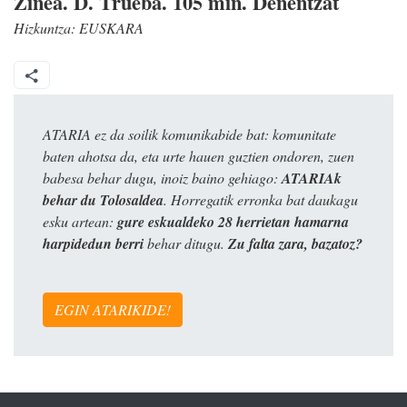
Zinea. D. Trueba. 105 min. Denentzat
Hizkuntza:
EUSKARA
ATARIA ez da soilik komunikabide bat: komunitate
baten ahotsa da, eta urte hauen guztien ondoren, zuen
babesa behar dugu, inoiz baino gehiago:
ATARIAk
behar du Tolosaldea
. Horregatik erronka bat daukagu
esku artean:
gure eskualdeko 28 herrietan hamarna
harpidedun berri
behar ditugu.
Zu falta zara, bazatoz?
EGIN ATARIKIDE!