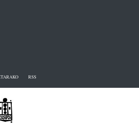
TARAKO
RSS