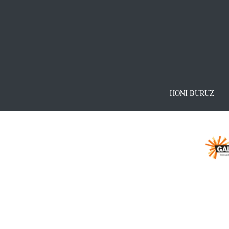
HONI BURUZ