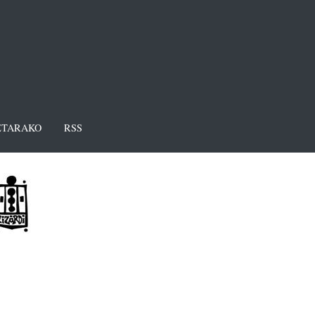
TARAKO
RSS