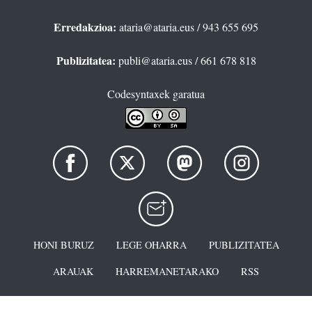
Erredakzioa:
ataria@ataria.eus
/ 943 655 695
Publizitatea:
publi@ataria.eus
/ 661 678 818
Codesyntaxek garatua
HONI BURUZ
LEGE OHARRA
PUBLIZITATEA
ARAUAK
HARREMANETARAKO
RSS