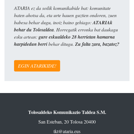
ATARIA ez da soilik komunikabide bat: komunitate
baten ahotsa da, eta urte hauen guztien ondoren, zuen
babesa behar dugu, inoiz baino gehiago:
ATARIAk
behar du Tolosaldea
. Horregatik erronka bat daukagu
esku artean:
gure eskualdeko 28 herrietan hamarna
harpidedun berri
behar ditugu.
Zu falta zara, bazatoz?
EGIN ATARIKIDE!
Tolosaldeko Komunikazio Taldea S.M.
San Esteban, 20 Tolosa 20400
tkt@ataria.eus