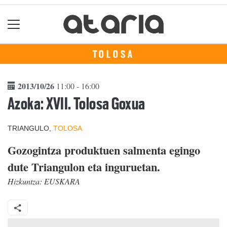
TOLOSA
2013/10/26
11:00 - 16:00
Azoka: XVII. Tolosa Goxua
TRIANGULO,
TOLOSA
Gozogintza produktuen salmenta egingo
dute Triangulon eta inguruetan.
Hizkuntza:
EUSKARA