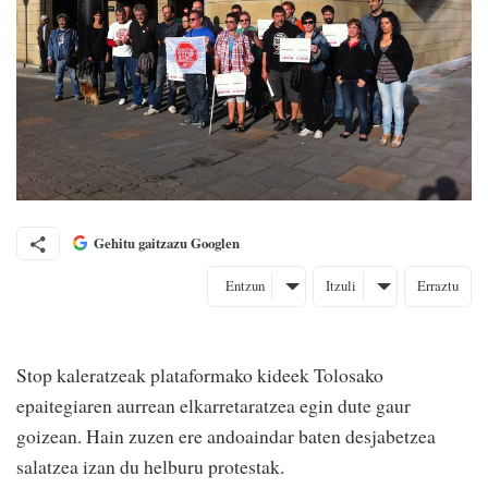
Gehitu gaitzazu Googlen
Entzun
Itzuli
Erraztu
Stop kaleratzeak plataformako kideek Tolosako
epaitegiaren aurrean elkarretaratzea egin dute gaur
goizean. Hain zuzen ere andoaindar baten desjabetzea
salatzea izan du helburu protestak.