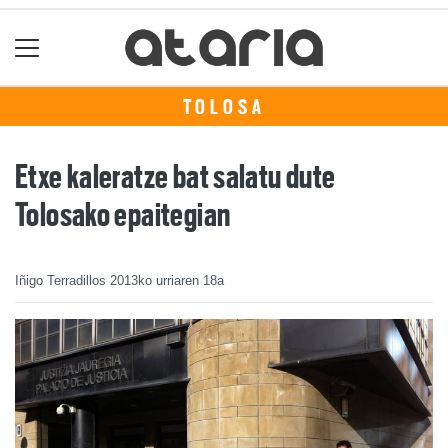
TOLOSA
Etxe kaleratze bat salatu dute
Tolosako epaitegian
Iñigo Terradillos
2013ko urriaren 18a