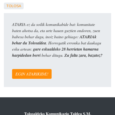
TOLOSA
ATARIA ez da soilik komunikabide bat: komunitate
baten ahotsa da, eta urte hauen guztien ondoren, zuen
babesa behar dugu, inoiz baino gehiago:
ATARIAk
behar du Tolosaldea
. Horregatik erronka bat daukagu
esku artean:
gure eskualdeko 28 herrietan hamarna
harpidedun berri
behar ditugu.
Zu falta zara, bazatoz?
EGIN ATARIKIDE!
Tolosaldeko Komunikazio Taldea S.M.