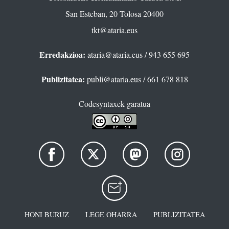
San Esteban, 20 Tolosa 20400
tkt@ataria.eus
Erredakzioa:
ataria@ataria.eus
/ 943 655 695
Publizitatea:
publi@ataria.eus
/ 661 678 818
Codesyntaxek garatua
HONI BURUZ
LEGE OHARRA
PUBLIZITATEA