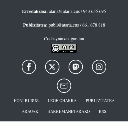
Erredakzioa:
ataria@ataria.eus
/ 943 655 695
Publizitatea:
publi@ataria.eus
/ 661 678 818
Codesyntaxek garatua
HONI BURUZ
LEGE OHARRA
PUBLIZITATEA
ARAUAK
HARREMANETARAKO
RSS