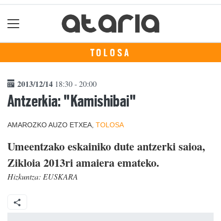
TOLOSA
2013/12/14
18:30 - 20:00
Antzerkia: "Kamishibai"
AMAROZKO AUZO ETXEA,
TOLOSA
Umeentzako eskainiko dute antzerki saioa,
Zikloia 2013ri amaiera emateko.
Hizkuntza:
EUSKARA