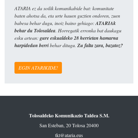
ATARIA ez da soilik komunikabide bat: komunitate
baten ahotsa da, eta urte hauen guztien ondoren, zuen
babesa behar dugu, inoiz baino gehiago:
ATARIAk
behar du Tolosaldea
. Horregatik erronka bat daukagu
esku artean:
gure eskualdeko 28 herrietan hamarna
harpidedun berri
behar ditugu.
Zu falta zara, bazatoz?
EGIN ATARIKIDE!
Tolosaldeko Komunikazio Taldea S.M.
San Esteban, 20 Tolosa 20400
tkt@ataria.eus