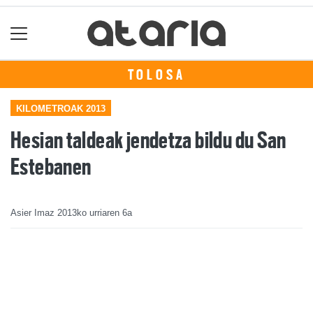
TOLOSA
KILOMETROAK 2013
Hesian taldeak jendetza bildu du San
Estebanen
Asier Imaz
2013ko urriaren 6a