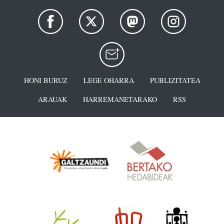
HONI BURUZ
LEGE OHARRA
PUBLIZITATEA
ARAUAK
HARREMANETARAKO
RSS