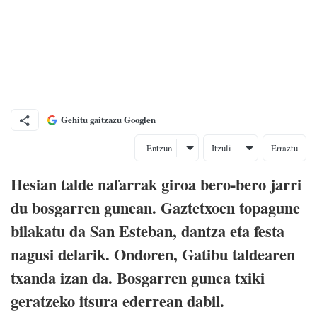
Gehitu gaitzazu Googlen
Entzun
Itzuli
Erraztu
Hesian talde nafarrak giroa bero-bero jarri
du bosgarren gunean. Gaztetxoen topagune
bilakatu da San Esteban, dantza eta festa
nagusi delarik. Ondoren, Gatibu taldearen
txanda izan da. Bosgarren gunea txiki
geratzeko itsura ederrean dabil.