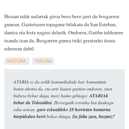
Hesian talde nafarrak giroa bero-bero jarri du bosgarren
gunean. Gaztetxoen topagune bilakatu da San Esteban,
dantza eta festa nagusi delarik. Ondoren, Gatibu taldearen
txanda izan da. Bosgarren gunea txiki geratzeko itsura
ederrean dabil.
KULTURA
TOLOSA
ATARIA ez da soilik komunikabide bat: komunitate
baten ahotsa da, eta urte hauen guztien ondoren, zuen
babesa behar dugu, inoiz baino gehiago:
ATARIAk
behar du Tolosaldea
. Horregatik erronka bat daukagu
esku artean:
gure eskualdeko 28 herrietan hamarna
harpidedun berri
behar ditugu.
Zu falta zara, bazatoz?