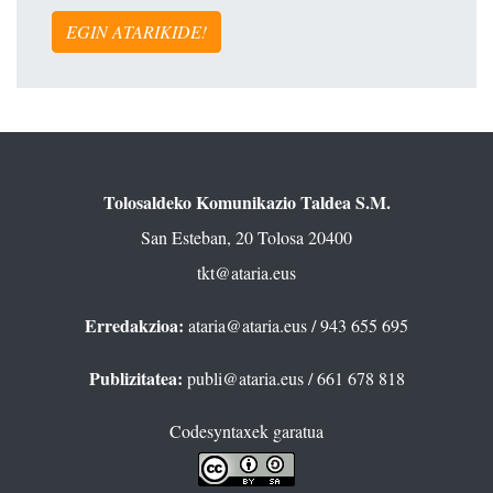
EGIN ATARIKIDE!
Tolosaldeko Komunikazio Taldea S.M.
San Esteban, 20 Tolosa 20400
tkt@ataria.eus
Erredakzioa:
ataria@ataria.eus
/ 943 655 695
Publizitatea:
publi@ataria.eus
/ 661 678 818
Codesyntaxek garatua