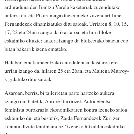
arduraduna den Irantzu Varela kazetariak zuzendutako
tailerra da, eta Pikaramagazine.comeko zuzendari June
Fernandezek dinamizatuko ditu saioak. Urriaren 8, 10, 15,
17, 22 eta 24an izango da ikastaroa, eta hiru bloke
eskainiko dituzte; aukera izango da blokeetako batean edo
bitan bakarrik izena emateko.
Halaber, emakumeentzako autodefentsa ikastaroa ere
urrian izango da, hilaren 25 eta 26an, eta Maitena Murroy-
k gidatuko ditu saioak.
Azaroan, berriz, bi tailerretan parte hartzeko aukera
izango da: batetik, Aurore Iturriozek Autodefentsa
feminista burokrazia ekonomikoaren kontra izeneko saioa
eskainiko du, eta bestetik, Zaida Fernandezek Zuri zer
kontatu dizute feminismoaz? izeneko hitzaldia eskainiko