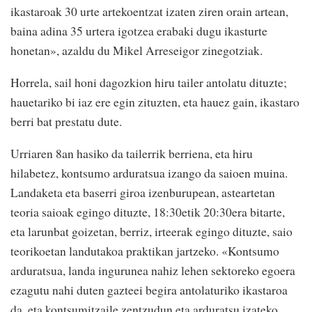
ikastaroak 30 urte artekoentzat izaten ziren orain artean,
baina adina 35 urtera igotzea erabaki dugu ikasturte
honetan», azaldu du Mikel Arreseigor zinegotziak.
Horrela, sail honi dagozkion hiru tailer antolatu dituzte;
hauetariko bi iaz ere egin zituzten, eta hauez gain, ikastaro
berri bat prestatu dute.
Urriaren 8an hasiko da tailerrik berriena, eta hiru
hilabetez, kontsumo arduratsua izango da saioen muina.
Landaketa eta baserri giroa izenburupean, asteartetan
teoria saioak egingo dituzte, 18:30etik 20:30era bitarte,
eta larunbat goizetan, berriz, irteerak egingo dituzte, saio
teorikoetan landutakoa praktikan jartzeko. «Kontsumo
arduratsua, landa ingurunea nahiz lehen sektoreko egoera
ezagutu nahi duten gazteei begira antolaturiko ikastaroa
da, eta kontsumitzaile zentzudun eta arduratsu izateko