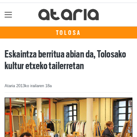
TOLOSA
Eskaintza berritua abian da, Tolosako
kultur etxeko tailerretan
Ataria
2013ko irailaren 18a