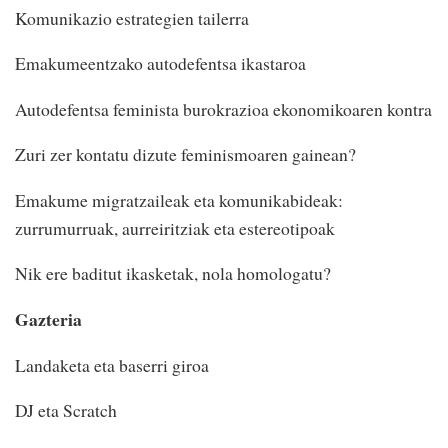
Komunikazio estrategien tailerra
Emakumeentzako autodefentsa ikastaroa
Autodefentsa feminista burokrazioa ekonomikoaren kontra
Zuri zer kontatu dizute feminismoaren gainean?
Emakume migratzaileak eta komunikabideak:
zurrumurruak, aurreiritziak eta estereotipoak
Nik ere baditut ikasketak, nola homologatu?
Gazteria
Landaketa eta baserri giroa
DJ eta Scratch