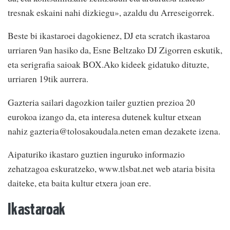
tresnak eskaini nahi dizkiegu», azaldu du Arreseigorrek.
Beste bi ikastaroei dagokienez, DJ eta scratch ikastaroa
urriaren 9an hasiko da, Esne Beltzako DJ Zigorren eskutik,
eta serigrafia saioak BOX.Ako kideek gidatuko dituzte,
urriaren 19tik aurrera.
Gazteria sailari dagozkion tailer guztien prezioa 20
eurokoa izango da, eta interesa dutenek kultur etxean
nahiz gazteria@tolosakoudala.neten eman dezakete izena.
Aipaturiko ikastaro guztien inguruko informazio
zehatzagoa eskuratzeko, www.tlsbat.net web ataria bisita
daiteke, eta baita kultur etxera joan ere.
Ikastaroak