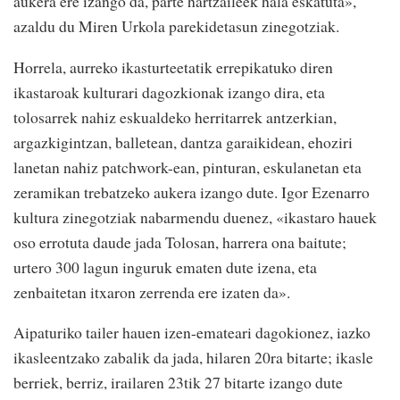
aukera ere izango da, parte hartzaileek hala eskatuta»,
azaldu du Miren Urkola parekidetasun zinegotziak.
Horrela, aurreko ikasturteetatik errepikatuko diren
ikastaroak kulturari dagozkionak izango dira, eta
tolosarrek nahiz eskualdeko herritarrek antzerkian,
argazkigintzan, balletean, dantza garaikidean, ehoziri
lanetan nahiz patchwork-ean, pinturan, eskulanetan eta
zeramikan trebatzeko aukera izango dute. Igor Ezenarro
kultura zinegotziak nabarmendu duenez, «ikastaro hauek
oso errotuta daude jada Tolosan, harrera ona baitute;
urtero 300 lagun inguruk ematen dute izena, eta
zenbaitetan itxaron zerrenda ere izaten da».
Aipaturiko tailer hauen izen-emateari dagokionez, iazko
ikasleentzako zabalik da jada, hilaren 20ra bitarte; ikasle
berriek, berriz, irailaren 23tik 27 bitarte izango dute