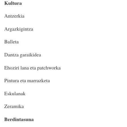
Kultura
Antzerkia
Argazkigintza
Balleta
Dantza garaikidea
Ehoziri lana eta patchworka
Pintura eta marrazketa
Eskulanak
Zeramika
Berdintasuna