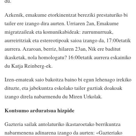
du.
Azkenik, emakume etorkinentzat bereziki prestaturiko bi
tailer ere izango dira aurten. Urriaren 2an, Emakume
migratzaileak eta komunikabideak: zurrumurruak,
aurreiritziak eta estereotipoak saioa izango da, 17:00etatik
aurrera. Azaroan, berriz, hilaren 23an, Nik ere baditut
ikasketak, nola homologatu? 16:00etatik aurrera eskainiko
du Katja Reinberg-ek.
Izen-emateak saio bakoitza baino bi egun lehenago irekiko
dituzte, eta jabekuntza eskolako tailer guztiak doakoak
izango direla nabarmendu du Miren Urkolak.
Kontsumo arduratsua hizpide
Gazteria sailak antolaturiko ikastaroetako berrikuntza
nabarmenena adinarena izango da aurten: «Gazteriako