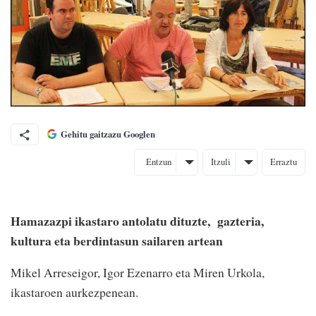
Gehitu gaitzazu Googlen
Entzun
Itzuli
Erraztu
Hamazazpi ikastaro antolatu dituzte, gazteria,
kultura eta berdintasun sailaren artean
Mikel Arreseigor, Igor Ezenarro eta Miren Urkola,
ikastaroen aurkezpenean.