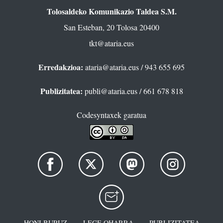
Tolosaldeko Komunikazio Taldea S.M.
San Esteban, 20 Tolosa 20400
tkt@ataria.eus
Erredakzioa:
ataria@ataria.eus
/ 943 655 695
Publizitatea:
publi@ataria.eus
/ 661 678 818
Codesyntaxek garatua
HONI BURUZ
LEGE OHARRA
PUBLIZITATEA