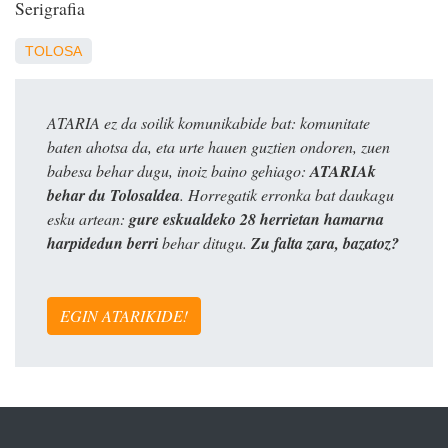
Serigrafia
TOLOSA
ATARIA ez da soilik komunikabide bat: komunitate
baten ahotsa da, eta urte hauen guztien ondoren, zuen
babesa behar dugu, inoiz baino gehiago:
ATARIAk
behar du Tolosaldea
. Horregatik erronka bat daukagu
esku artean:
gure eskualdeko 28 herrietan hamarna
harpidedun berri
behar ditugu.
Zu falta zara, bazatoz?
EGIN ATARIKIDE!