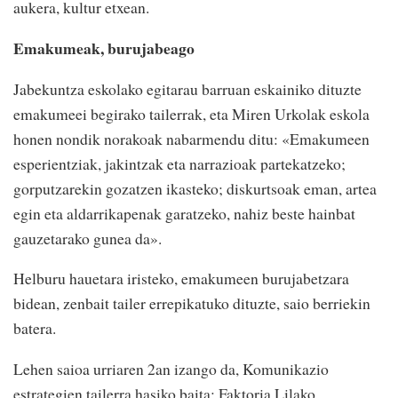
aukera, kultur etxean.
Emakumeak, burujabeago
Jabekuntza eskolako egitarau barruan eskainiko dituzte
emakumeei begirako tailerrak, eta Miren Urkolak eskola
honen nondik norakoak nabarmendu ditu: «Emakumeen
esperientziak, jakintzak eta narrazioak partekatzeko;
gorputzarekin gozatzen ikasteko; diskurtsoak eman, artea
egin eta aldarrikapenak garatzeko, nahiz beste hainbat
gauzetarako gunea da».
Helburu hauetara iristeko, emakumeen burujabetzara
bidean, zenbait tailer errepikatuko dituzte, saio berriekin
batera.
Lehen saioa urriaren 2an izango da, Komunikazio
estrategien tailerra hasiko baita: Faktoria Lilako