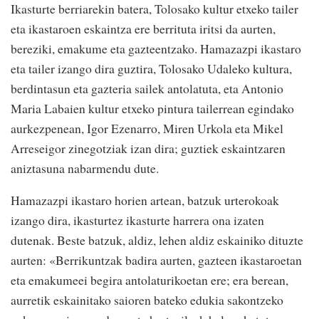
Ikasturte berriarekin batera, Tolosako kultur etxeko tailer
eta ikastaroen eskaintza ere berrituta iritsi da aurten,
bereziki, emakume eta gazteentzako. Hamazazpi ikastaro
eta tailer izango dira guztira, Tolosako Udaleko kultura,
berdintasun eta gazteria sailek antolatuta, eta Antonio
Maria Labaien kultur etxeko pintura tailerrean egindako
aurkezpenean, Igor Ezenarro, Miren Urkola eta Mikel
Arreseigor zinegotziak izan dira; guztiek eskaintzaren
aniztasuna nabarmendu dute.
Hamazazpi ikastaro horien artean, batzuk urterokoak
izango dira, ikasturtez ikasturte harrera ona izaten
dutenak. Beste batzuk, aldiz, lehen aldiz eskainiko dituzte
aurten: «Berrikuntzak badira aurten, gazteen ikastaroetan
eta emakumeei begira antolaturikoetan ere; era berean,
aurretik eskainitako saioren bateko edukia sakontzeko