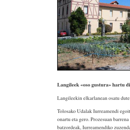
Langileek «oso gustura» hartu di
Langileekin elkarlanean osatu dute
Tolosako Udalak Iurreamendi egoitz
onartu eta gero. Prozesuan barrena 
batzordeak, Iurreamendiko zuzendar