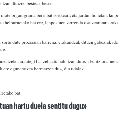
 izan dituzte, besteak beste.
diote organigrama berri bat sortzeari, eta jardun honetan, lanp
ste helburuetako bat ere, lanpostuen zerrenda osatzearena; era
 sortu dute prozesuan barrena; erakundeak dituen gabeziak iden
zte.
udeatzeko, arautegi bat zehaztu nahi izan dute: «Funtzionamen
k ere eguneratzea bermatzen du», dio udalak.
__________________________________________________
rietako bat
ntuan hartu duela sentitu dugu»