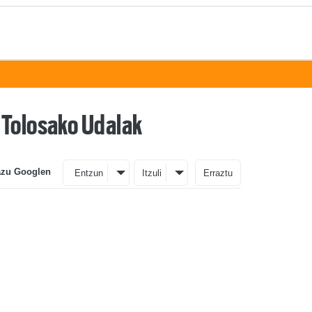
 Tolosako Udalak
azu Googlen
Entzun
Itzuli
Erraztu