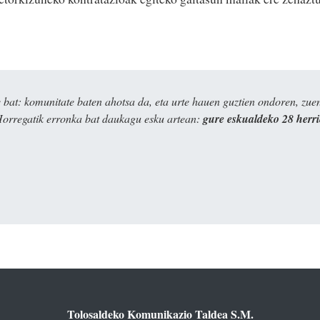
bat: komunitate baten ahotsa da, eta urte hauen guztien ondoren, zue
Horregatik erronka bat daukagu esku artean:
gure eskualdeko 28 herr
Tolosaldeko Komunikazio Taldea S.M.