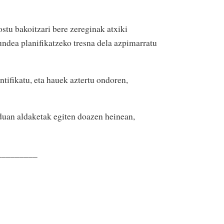
ostu bakoitzari bere zereginak atxiki
kundea planifikatzeko tresna dela azpimarratu
tifikatu, eta hauek aztertu ondoren,
duan aldaketak egiten doazen heinean,
_________