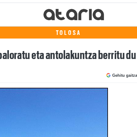
TOLOSA
aloratu eta antolakuntza berritu du
Gehitu gaitz