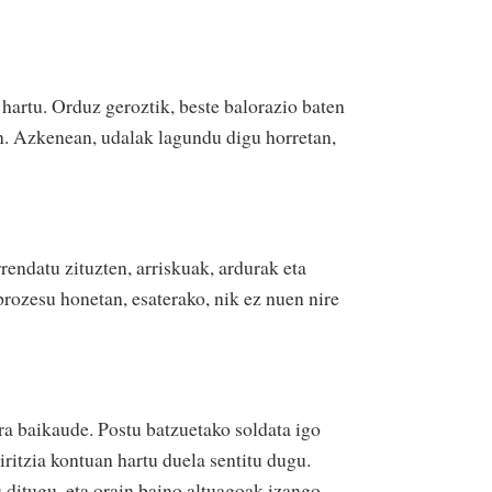
hartu. Orduz geroztik, beste balorazio baten
en. Azkenean, udalak lagundu digu horretan,
rendatu zituzten, arriskuak, ardurak eta
 prozesu honetan, esaterako, nik ez nuen nire
ra baikaude. Postu batzuetako soldata igo
iritzia kontuan hartu duela sentitu dugu.
 ditugu, eta orain baino altuagoak izango