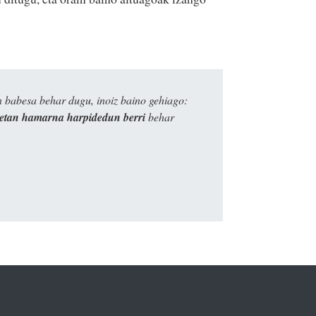
n babesa behar dugu, inoiz baino gehiago:
ietan hamarna harpidedun berri
behar