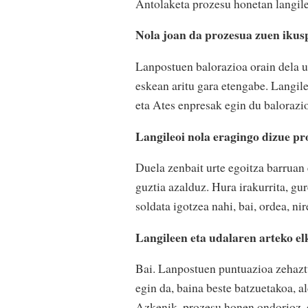
Antolaketa prozesu honetan langil
Nola joan da prozesua zuen ikus
Lanpostuen balorazioa orain dela u
eskean aritu gara etengabe. Langil
eta Ates enpresak egin du balorazi
Langileoi nola eragingo dizue p
Duela zenbait urte egoitza barruan 
guztia azalduz. Hura irakurrita, gu
soldata igotzea nahi, bai, ordea, ni
Langileen eta udalaren arteko el
Bai. Lanpostuen puntuazioa zehaztu
egin da, baina beste batzuetakoa, al
Azkenik, prozesu honen ondorioz, e