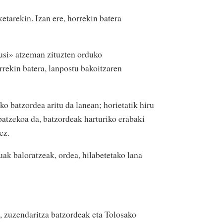
tarekin. Izan ere, horrekin batera
usi» atzeman zituzten orduko
rrekin batera, lanpostu bakoitzaren
ko batzordea aritu da lanean; horietatik hiru
patzekoa da, batzordeak harturiko erabaki
ez.
uak baloratzeak, ordea, hilabetetako lana
n, zuzendaritza batzordeak eta Tolosako