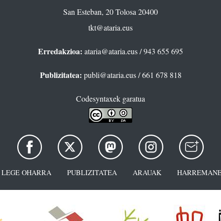
San Esteban, 20 Tolosa 20400
tkt@ataria.eus
Erredakzioa:
ataria@ataria.eus
/ 943 655 695
Publizitatea:
publi@ataria.eus
/ 661 678 818
Codesyntaxek garatua
LEGE OHARRA
PUBLIZITATEA
ARAUAK
HARREMANE