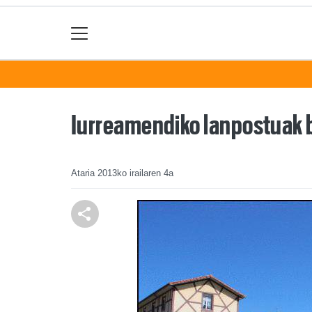
Iurreamendiko lanpostuak b
Ataria
2013ko irailaren 4a