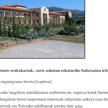
tuzte ordezkariak, «urte askotan eskaturiko balorazioa irit
 organigrama berria.[/caption]
ako langileen antolakuntza eraberritu du, enpresa batek burut
langileek beren lanpostuen funtzioak zehazteko aukera izan dut
itzak eta Tolosako udalbatzak jorratu dute gaia.