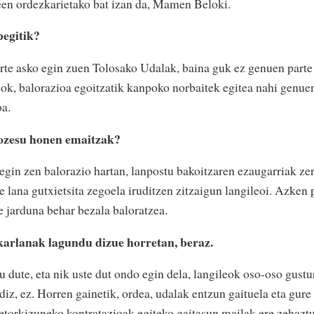
een ordezkarietako bat izan da, Mamen Beloki.
pegitik?
rte asko egin zuen Tolosako Udalak, baina guk ez genuen parte 
eok, balorazioa egoitzatik kanpoko norbaitek egitea nahi genu
oa.
rozesu honen emaitzak?
egin zen balorazio hartan, lanpostu bakoitzaren ezaugarriak zer
re lana gutxietsita zegoela iruditzen zitzaigun langileoi. Azken
re jarduna behar bezala baloratzea.
karlanak lagundu dizue horretan, beraz.
 dute, eta nik uste dut ondo egin dela, langileok oso-oso gustu
diz, ez. Horren gainetik, ordea, udalak entzun gaituela eta gure 
torkizuneko kontratazioak egiteko gaitasun mailak ere zehaztu