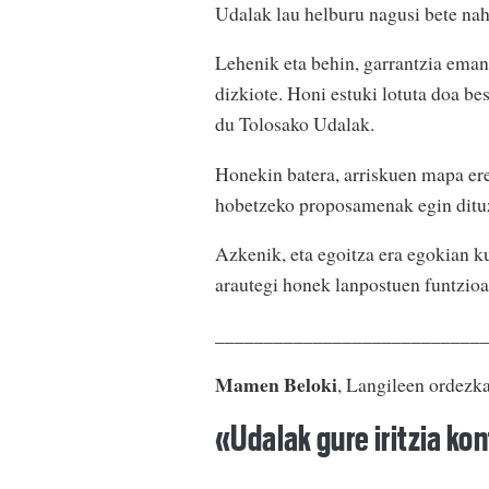
Udalak lau helburu nagusi bete nahi
Lehenik eta behin, garrantzia eman 
dizkiote. Honi estuki lotuta doa be
du Tolosako Udalak.
Honekin batera, arriskuen mapa ere
hobetzeko proposamenak egin ditu
Azkenik, eta egoitza era egokian k
arautegi honek lanpostuen funtzioa
___________________________
Mamen Beloki
, Langileen ordezka
«Udalak gure iritzia ko