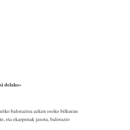
si delako»
uriko balorazioa azken osoko bilkuran
e, eta ekarpenak jasota, balorazio