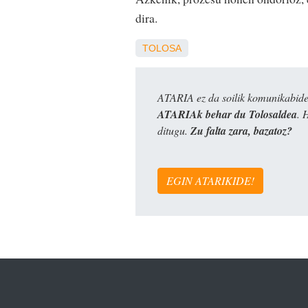
dira.
TOLOSA
ATARIA ez da soilik komunikabide 
ATARIAk behar du Tolosaldea
. 
ditugu.
Zu falta zara, bazatoz?
EGIN ATARIKIDE!