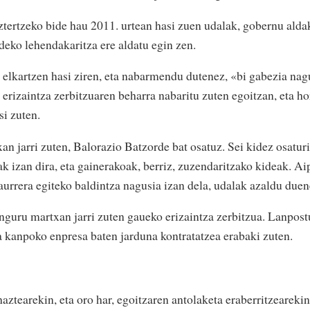
ertzeko bide hau 2011. urtean hasi zuen udalak, gobernu aldake
eko lehendakaritza ere aldatu egin zen.
elkartzen hasi ziren, eta nabarmendu dutenez, «bi gabezia nag
rizaintza zerbitzuaren beharra nabaritu zuten egoitzan, eta ho
si zuten.
an jarri zuten, Balorazio Batzorde bat osatuz. Sei kidez osaturi
k izan dira, eta gainerakoak, berriz, zuzendaritzako kideak. Ai
aurrera egiteko baldintza nagusia izan dela, udalak azaldu duen
inguru martxan jarri zuten gaueko erizaintza zerbitzua. Lanpost
ta kanpoko enpresa baten jarduna kontratatzea erabaki zuten.
ztearekin, eta oro har, egoitzaren antolaketa eraberritzeareki