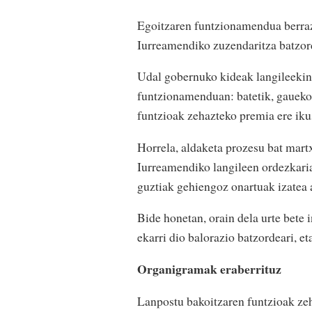
Egoitzaren funtzionamendua berrazt
Iurreamendiko zuzendaritza batzord
Udal gobernuko kideak langileekin 
funtzionamenduan: batetik, gaueko e
funtzioak zehazteko premia ere iku
Horrela, aldaketa prozesu bat martx
Iurreamendiko langileen ordezkaria
guztiak gehiengoz onartuak izatea 
Bide honetan, orain dela urte bete 
ekarri dio balorazio batzordeari, e
Organigramak eraberrituz
Lanpostu bakoitzaren funtzioak zeha