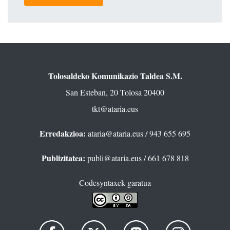
Tolosaldeko Komunikazio Taldea S.M.
San Esteban, 20 Tolosa 20400
tkt@ataria.eus
Erredakzioa:
ataria@ataria.eus
/ 943 655 695
Publizitatea:
publi@ataria.eus
/ 661 678 818
Codesyntaxek garatua