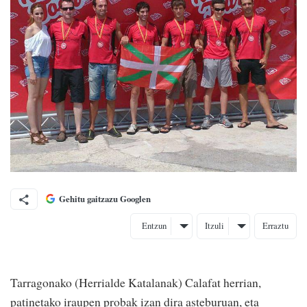
Gehitu gaitzazu Googlen
Entzun
Itzuli
Erraztu
Tarragonako (Herrialde Katalanak) Calafat herrian,
patinetako iraupen probak izan dira asteburuan, eta