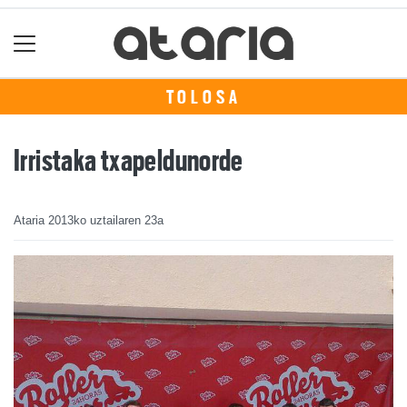
TOLOSA
Irristaka txapeldunorde
Ataria
2013ko uztailaren 23a