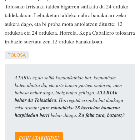
Tolosako Irristaka taldea bigarren sailkatu da 24 orduko
taldekakoan. Lehiaketan taldeka nahiz banaka aritzeko
aukera dago, eta bi proba mota antolatzen dituzte: 12
ordukoa eta 24 ordukoa. Horrela, Kepa Caballero tolosarra
irabazle suertatu zen 12 orduko banakakoan.
TOLOSA
ATARIA ez da soilik komunikabide bat: komunitate
baten ahotsa da, eta urte hauen guztien ondoren, zuen
babesa behar dugu, inoiz baino gehiago:
ATARIAk
behar du Tolosaldea
. Horregatik erronka bat daukagu
esku artean:
gure eskualdeko 28 herrietan hamarna
harpidedun berri
behar ditugu.
Zu falta zara, bazatoz?
EGIN ATARIKIDE!