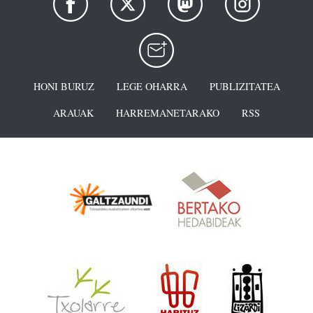
HONI BURUZ
LEGE OHARRA
PUBLIZITATEA
ARAUAK
HARREMANETARAKO
RSS